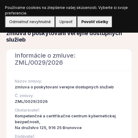
Používame cookies na zlepšenie vašej skúsenosti. Vyberte si svoje
Prihlásiť sa
preferencie.
Odmietnuť nevyhnutné
Upraviť
Povoliť všetky
Zmluva
zmluva o poskytovaní verejne dostupných
služieb
Informácie o zmluve:
ZML/0029/2026
Názov zmluvy:
zmluva o poskytovaní verejne dostupných služieb
Č. zmluvy:
ZML/0029/2026
Obstarávateľ:
Kompetenčné a certifikačné centrum kybernetickej
bezpečnosti,
Na družstvo 125, 916 25 Brunovce
Dodávateľ: