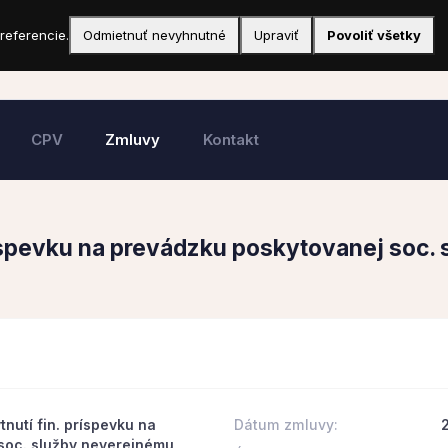
referencie.
Odmietnuť nevyhnutné
Upraviť
Povoliť všetky
CPV
Zmluvy
Kontakt
ríspevku na prevádzku poskytovanej soc
6
nutí fin. príspevku na
Dátum zmluvy:
soc. služby neverejnému