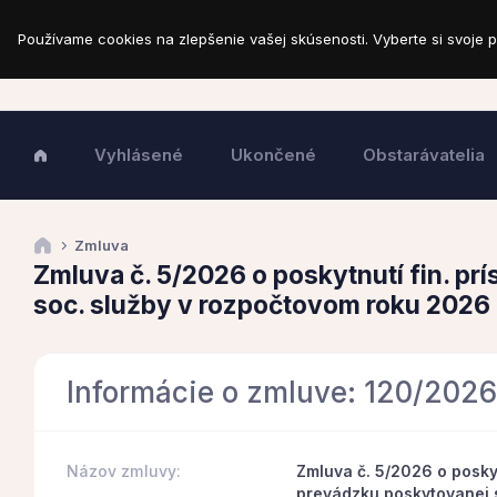
Používame cookies na zlepšenie vašej skúsenosti. Vyberte si svoje p
Vyhlásené
Ukončené
Obstarávatelia
Zmluva
Zmluva č. 5/2026 o poskytnutí fin. p
soc. služby v rozpočtovom roku 2026
Informácie o zmluve: 120/202
Názov zmluvy:
Zmluva č. 5/2026 o poskyt
prevádzku poskytovanej 