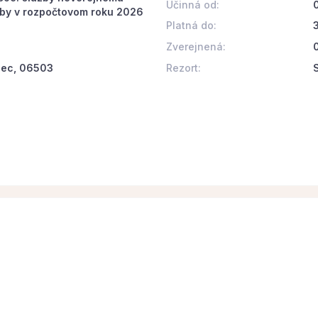
Účinná od:
žby v rozpočtovom roku 2026
Platná do:
Zverejnená:
Rezort:
ínec, 06503