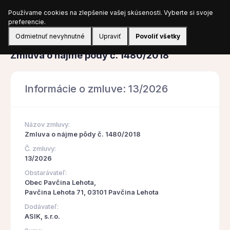
Používame cookies na zlepšenie vašej skúsenosti. Vyberte si svoje
Prihlásiť sa
preferencie.
Odmietnuť nevyhnutné
Upraviť
Povoliť všetky
Zmluva
Zmluva o nájme pôdy č. 1480/2018
Informácie o zmluve: 13/2026
Názov zmluvy:
Zmluva o nájme pôdy č. 1480/2018
Č. zmluvy:
13/2026
Obstarávateľ:
Obec Pavčina Lehota,
Pavčina Lehota 71, 03101 Pavčina Lehota
Dodávateľ:
ASIK, s.r.o.