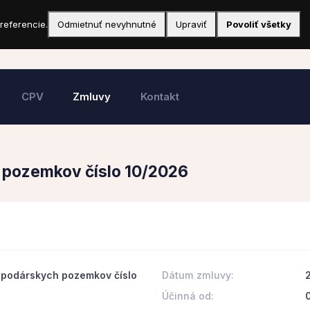
referencie.
Odmietnuť nevyhnutné
Upraviť
Povoliť všetky
CPV
Zmluvy
Kontakt
 pozemkov číslo 10/2026
spodárskych pozemkov číslo
Dátum zmluvy:
Účinná od: