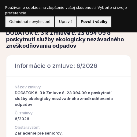
Používame cookies na zlepšenie vašej skúsenosti. Vyberte si svoje
Prihlásiť sa
preferencie.
Odmietnuť nevyhnutné
Upraviť
Povoliť všetky
Zmluva
DODATOK č. 3 k Zmluve č. 23 094 09 o
poskytnutí služby ekologicky nezávadného
zneškodňovania odpadov
Informácie o zmluve: 6/2026
Názov zmluvy:
DODATOK č. 3 k Zmluve č. 23 094 09 o poskytnutí
služby ekologicky nezávadného zneškodňovania
odpadov
Č. zmluvy:
6/2026
Obstarávateľ:
Zariadenie pre seniorov,