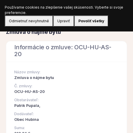
Používame cookies na zlepšenie vašej skúsenosti. Vyberte si svoje
Prihlásiť sa
preferencie.
Odmietnuť nevyhnutné
Upraviť
Povoliť všetky
Zmluva
Zmluva o nájme bytu
Informácie o zmluve: OCU-HU-AS-
20
Názov zmluvy:
Zmluva o nájme bytu
Č. zmluvy:
OCU-HU-AS-20
Obstarávateľ:
Patrik Pupala,
Dodávateľ:
Obec Hubina
Suma: