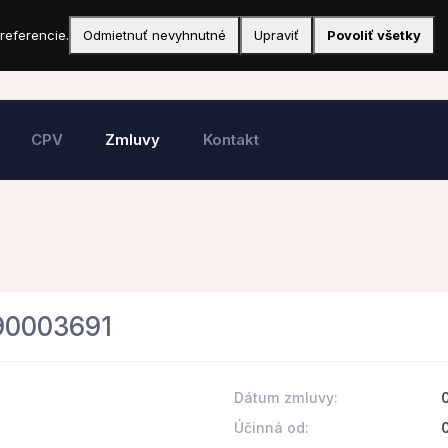
referencie.
Odmietnuť nevyhnutné
Upraviť
Povoliť všetky
CPV
Zmluvy
Kontakt
090003691
Dátum zmluvy:
Účinná od: