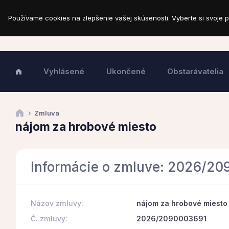
Používame cookies na zlepšenie vašej skúsenosti. Vyberte si svoje p
Vyhlásené
Ukončené
Obstarávatelia
Zmluva
nájom za hrobové miesto
Informácie o zmluve: 2026/2
Názov zmluvy:
nájom za hrobové miesto
Č. zmluvy:
2026/2090003691