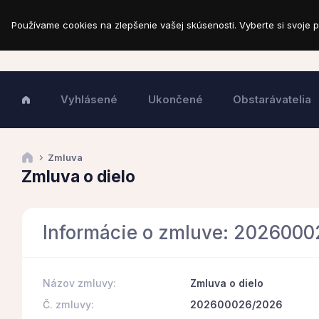
Používame cookies na zlepšenie vašej skúsenosti. Vyberte si svoje p
Vyhlásené
Ukončené
Obstarávatelia
Zmluva
Zmluva o dielo
Informácie o zmluve: 202600
Názov zmluvy:
Zmluva o dielo
Č. zmluvy:
202600026/2026