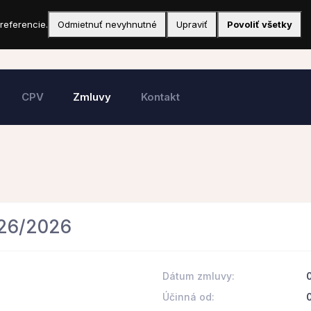
referencie.
Odmietnuť nevyhnutné
Upraviť
Povoliť všetky
CPV
Zmluvy
Kontakt
026/2026
Dátum zmluvy:
Účinná od: