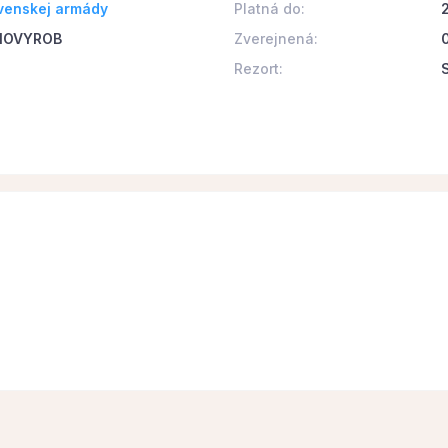
venskej armády
Platná do:
- MOVYROB
Zverejnená:
Rezort: