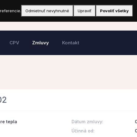
referencie.
Odmietnuť nevyhnutné
Upraviť
Povoliť všetky
CPV
Zmluvy
Kontakt
02
re tepla
Dátum zmluvy:
Účinná od: