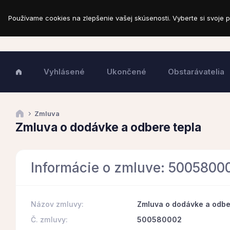
Používame cookies na zlepšenie vašej skúsenosti. Vyberte si svoje p
Vyhlásené
Ukončené
Obstarávatelia
Zmluva
Zmluva o dodávke a odbere tepla
Informácie o zmluve: 5005800
Názov zmluvy:
Zmluva o dodávke a odbe
Č. zmluvy:
500580002