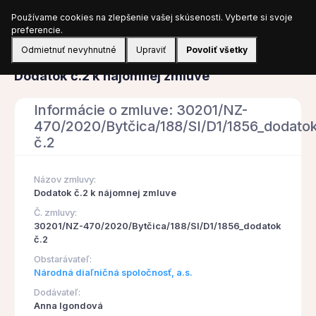
Používame cookies na zlepšenie vašej skúsenosti. Vyberte si svoje
Prihlásiť sa
preferencie.
Odmietnuť nevyhnutné
Upraviť
Povoliť všetky
Zmluva
Dodatok č.2 k nájomnej zmluve
Informácie o zmluve: 30201/NZ-
470/2020/Bytčica/188/SI/D1/1856_dodato
č.2
Názov zmluvy:
Dodatok č.2 k nájomnej zmluve
Č. zmluvy:
30201/NZ-470/2020/Bytčica/188/SI/D1/1856_dodatok
č.2
Obstarávateľ:
Národná diaľničná spoločnosť, a.s.
Dodávateľ:
Anna Igondová