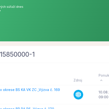
ých súťaží dnes
7
 15850000-1
Ponuk
Zdroj
v okrese BS KA VK ZC _Výzva č. 169
10.08
09:00
 okrese BR RA RS _Výzva č. 170