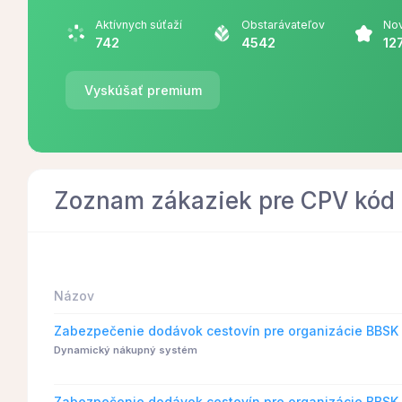
Aktívnych súťaží
Obstarávateľov
Nov
742
4542
12
Vyskúšať premium
Zoznam zákaziek pre CPV kód
Názov
Zabezpečenie dodávok cestovín pre organizácie BBSK 
Dynamický nákupný systém
Zabezpečenie dodávok cestovín pre organizácie BBSK v