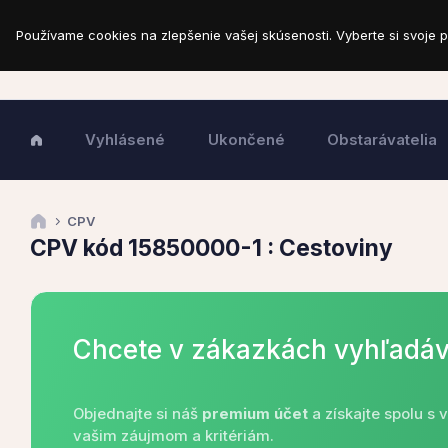
Používame cookies na zlepšenie vašej skúsenosti. Vyberte si svoje p
Vyhlásené
Ukončené
Obstarávatelia
CPV
CPV kód 15850000-1 : Cestoviny
Chcete v zákazkách vyhľadáv
Objednajte si náš
premium účet
a získajte spolu s
vašim záujmom a kritériám.