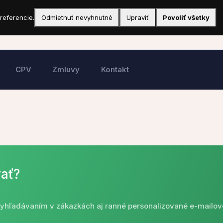
referencie.
Odmietnuť nevyhnutné
Upraviť
Povoliť všetky
CPV
Zmluvy
Kontakt
ať?
 vyhľadávaním v zákazkách aj ranné personalizované e-mailov