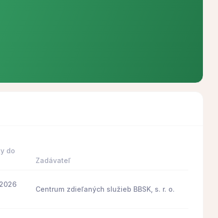
y do
Zadávateľ
.2026
Centrum zdieľaných služieb BBSK, s. r. o.