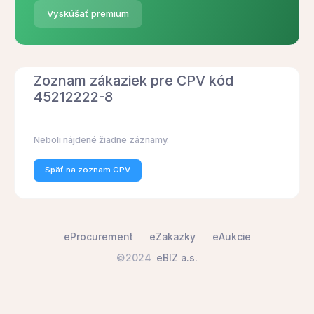
Vyskúšať premium
Zoznam zákaziek pre CPV kód
45212222-8
Neboli nájdené žiadne záznamy.
Späť na zoznam CPV
eProcurement
eZakazky
eAukcie
©2024
eBIZ a.s.