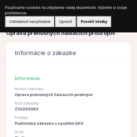
Používame cookies na zlepšenie vašej skúsenosti. Vyberte si svoje
Prihlásiť sa
preferencie.
Odmietnuť nevyhnutné
Upraviť
Povoliť všetky
Obstarávanie
Oprava prenosných hasiacich prístrojov
Informácie o zákazke
Informácie
Názov zákazky:
Oprava prenosných hasiacich prístrojov
Kód zákazky:
Z20262083
Postup:
Podlimitná zákazka s využitím EKS
Druh: