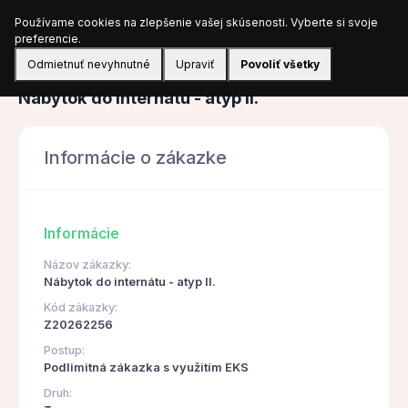
Používame cookies na zlepšenie vašej skúsenosti. Vyberte si svoje
Prihlásiť sa
preferencie.
Odmietnuť nevyhnutné
Upraviť
Povoliť všetky
Obstarávanie
Nábytok do internátu - atyp II.
Informácie o zákazke
Informácie
Názov zákazky:
Nábytok do internátu - atyp II.
Kód zákazky:
Z20262256
Postup:
Podlimitná zákazka s využitím EKS
Druh: