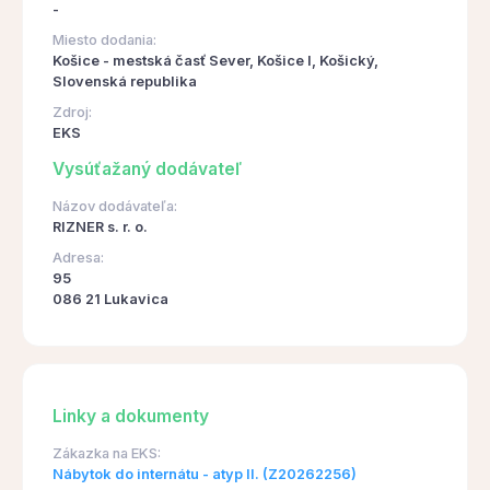
-
Miesto dodania:
Košice - mestská časť Sever, Košice I, Košický,
Slovenská republika
Zdroj:
EKS
Vysúťažaný dodávateľ
Názov dodávateľa:
RIZNER s. r. o.
Adresa:
95
086 21 Lukavica
Linky a dokumenty
Zákazka na EKS:
Nábytok do internátu - atyp II. (Z20262256)