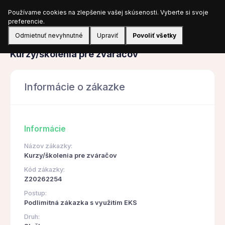
Používame cookies na zlepšenie vašej skúsenosti. Vyberte si svoje
Prihlásiť sa
preferencie.
Odmietnuť nevyhnutné
Upraviť
Povoliť všetky
Obstarávanie
Kurzy/školenia pre zváračov
Informácie o zákazke
Informácie
Názov zákazky:
Kurzy/školenia pre zváračov
Kód zákazky:
Z20262254
Postup:
Podlimitná zákazka s využitím EKS
Druh: