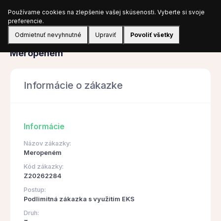
Používame cookies na zlepšenie vašej skúsenosti. Vyberte si svoje
Prihlásiť sa
preferencie.
Odmietnuť nevyhnutné
Upraviť
Povoliť všetky
Obstarávanie
Meropeném
Informácie o zákazke
Informácie
Názov zákazky:
Meropeném
Kód zákazky:
Z20262284
Postup:
Podlimitná zákazka s využitím EKS
Druh: