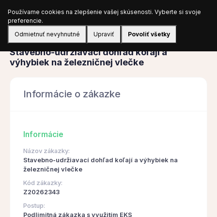
Používame cookies na zlepšenie vašej skúsenosti. Vyberte si svoje
Prihlásiť sa
preferencie.
Odmietnuť nevyhnutné
Upraviť
Povoliť všetky
Obstarávanie
Stavebno-udržiavací dohľad koľají a
výhybiek na železničnej vlečke
Informácie o zákazke
Informácie
Názov zákazky:
Stavebno-udržiavací dohľad koľají a výhybiek na
železničnej vlečke
Kód zákazky:
Z20262343
Postup:
Podlimitná zákazka s využitím EKS