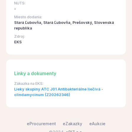
NUTS:
-
Miesto dodania:
Stará Ľubovňa, Stará Ľubovňa, Prešovský, Slovenská
republika
Zdroj:
EKS
Linky a dokumenty
Zákazka na EKS:
Lieky skupiny ATC J01 Antibakteriálne liečivá -
clindamycinum (Z20262346)
eProcurement
eZakazky
eAukcie