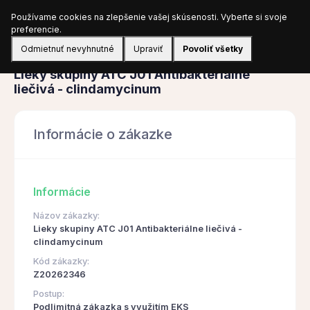
Používame cookies na zlepšenie vašej skúsenosti. Vyberte si svoje
Prihlásiť sa
preferencie.
Odmietnuť nevyhnutné
Upraviť
Povoliť všetky
Obstarávanie
Lieky skupiny ATC J01 Antibakteriálne
liečivá - clindamycinum
Informácie o zákazke
Informácie
Názov zákazky:
Lieky skupiny ATC J01 Antibakteriálne liečivá -
clindamycinum
Kód zákazky:
Z20262346
Postup:
Podlimitná zákazka s využitím EKS