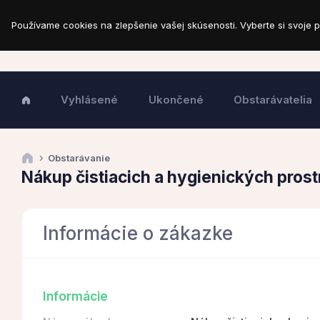
Používame cookies na zlepšenie vašej skúsenosti. Vyberte si svoje p
Vyhlásené
Ukončené
Obstarávatelia
Obstarávanie
Nákup čistiacich a hygienických pros
Informácie o zákazke
Informácie