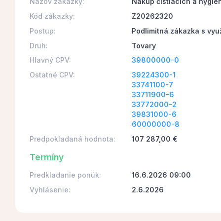
Názov zákazky:
Nákup čistiacich a hygie
Kód zákazky:
Z20262320
Postup:
Podlimitná zákazka s vyu
Druh:
Tovary
Hlavný CPV:
39800000-0
Ostatné CPV:
39224300-1
33741100-7
33711900-6
33772000-2
39831000-6
60000000-8
Predpokladaná hodnota:
107 287,00 €
Termíny
Predkladanie ponúk:
16.6.2026 09:00
Vyhlásenie:
2.6.2026