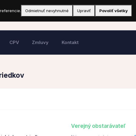
referencie.
Odmietnuť nevyhnutné
Upraviť
Povoliť všetky
CPV
Zmluvy
Kontakt
triedkov
Verejný obstarávateľ