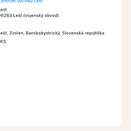
Centrum výcviku Lešť
Lešť
96263 Lešť (vojenský obvod)
Lešť, Zvolen, Banskobystrický, Slovenská republika
EKS