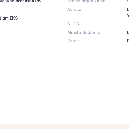
nických prostriedkov
Názov organizácie:
Adresa:
žitím EKS
NUTS:
-
Miesto dodania:
Zdroj: