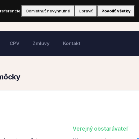
referencie.
Odmietnuť nevyhnutné
Upraviť
Povoliť všetky
CPV
Zmluvy
Kontakt
omôcky
Verejný obstarávateľ