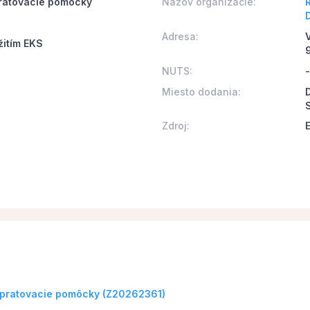
pratovacie pomôcky
Názov organizácie:
Adresa:
žitím EKS
NUTS:
-
Miesto dodania:
Zdroj:
 upratovacie pomôcky (Z20262361)