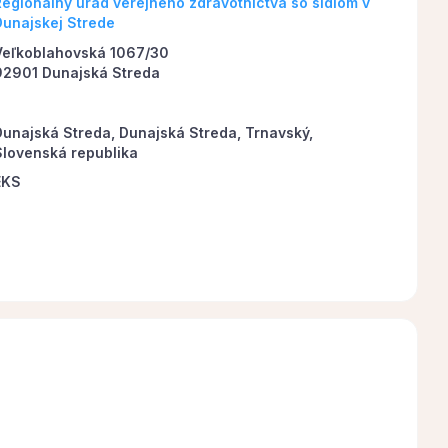
Regionálny úrad verejného zdravotníctva so sídlom v
Dunajskej Strede
Veľkoblahovská 1067/30
92901 Dunajská Streda
Dunajská Streda, Dunajská Streda, Trnavský,
Slovenská republika
EKS