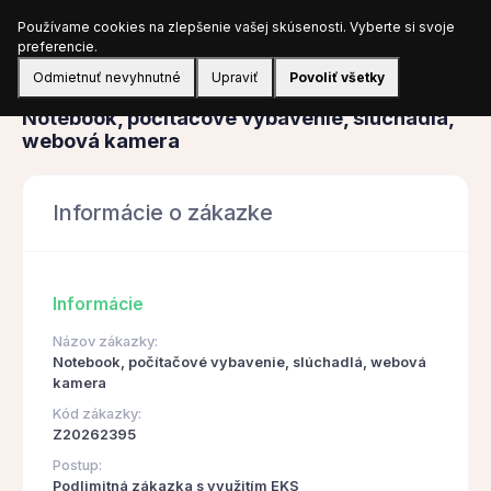
Používame cookies na zlepšenie vašej skúsenosti. Vyberte si svoje
Prihlásiť sa
preferencie.
Odmietnuť nevyhnutné
Upraviť
Povoliť všetky
Obstarávanie
Notebook, počítačové vybavenie, slúchadlá,
webová kamera
Informácie o zákazke
Informácie
Názov zákazky:
Notebook, počítačové vybavenie, slúchadlá, webová
kamera
Kód zákazky:
Z20262395
Postup:
Podlimitná zákazka s využitím EKS