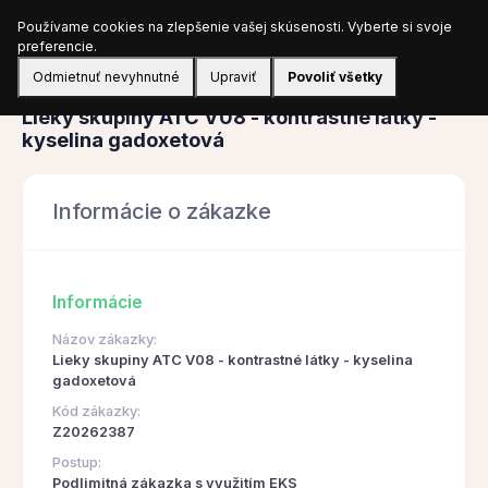
Používame cookies na zlepšenie vašej skúsenosti. Vyberte si svoje
Prihlásiť sa
preferencie.
Odmietnuť nevyhnutné
Upraviť
Povoliť všetky
Obstarávanie
Lieky skupiny ATC V08 - kontrastné látky -
kyselina gadoxetová
Informácie o zákazke
Informácie
Názov zákazky:
Lieky skupiny ATC V08 - kontrastné látky - kyselina
gadoxetová
Kód zákazky:
Z20262387
Postup:
Podlimitná zákazka s využitím EKS