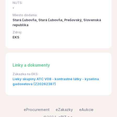
NUTS:
-
Miesto dodania:
Stará Ľubovňa, Stará Ľubovňa, Prešovský, Slovenská
republika
Zdroj:
EKS
Linky a dokumenty
Zákazka na EKS:
Lieky skupiny ATC V08 - kontrastné látky - kyselina
gadoxetová (Z20262387)
eProcurement
eZakazky
eAukcie