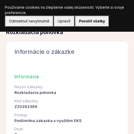
Používame cookies na zlepšenie vašej skúsenosti. Vyberte si svoje
Prihlásiť sa
preferencie.
Odmietnuť nevyhnutné
Upraviť
Povoliť všetky
Obstarávanie
Rozkladacia pohovka
Informácie o zákazke
Informácie
Názov zákazky:
Rozkladacia pohovka
Kód zákazky:
Z20262399
Postup:
Podlimitná zákazka s využitím EKS
Druh: