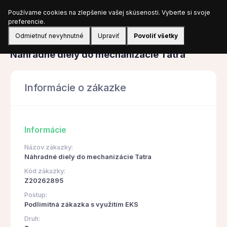
Používame cookies na zlepšenie vašej skúsenosti. Vyberte si svoje
Prihlásiť sa
preferencie.
Odmietnuť nevyhnutné
Upraviť
Povoliť všetky
Obstarávanie
Náhradné diely do mechanizácie Tatra
Informácie o zákazke
Informácie
Názov zákazky:
Náhradné diely do mechanizácie Tatra
Kód zákazky:
Z20262895
Postup:
Podlimitná zákazka s využitím EKS
Druh: