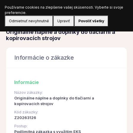
Používame cookies na zlepšenie vašej skúsenosti. Vyberte si svoje
Prihlásiť sa
preferencie.
Odmietnuť nevyhnutné
Upraviť
Povoliť všetky
Obstarávanie
Originálne náplne a doplnky do tlačiarní a
kopírovacích strojov
Informácie o zákazke
Informácie
Názov zákazky:
Originálne náplne a doplnky do tlačiarní a
kopírovacích strojov
Kód zákazky:
Z20263126
Postup:
Podlimitná zákazka s využitím EKS