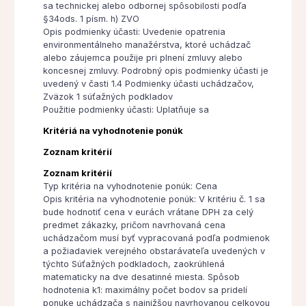
sa technickej alebo odbornej spôsobilosti podľa
§34ods. 1 písm. h) ZVO
Opis podmienky účasti: Uvedenie opatrenia
environmentálneho manažérstva, ktoré uchádzač
alebo záujemca použije pri plnení zmluvy alebo
koncesnej zmluvy. Podrobný opis podmienky účasti je
uvedený v časti 1.4 Podmienky účasti uchádzačov,
Zväzok 1 súťažných podkladov
Použitie podmienky účasti: Uplatňuje sa
Kritériá na vyhodnotenie ponúk
Zoznam kritérií
Zoznam kritérií
Typ kritéria na vyhodnotenie ponúk: Cena
Opis kritéria na vyhodnotenie ponúk: V kritériu č. 1 sa
bude hodnotiť cena v eurách vrátane DPH za celý
predmet zákazky, pričom navrhovaná cena
uchádzačom musí byť vypracovaná podľa podmienok
a požiadaviek verejného obstarávateľa uvedených v
týchto Súťažných podkladoch, zaokrúhlená
matematicky na dve desatinné miesta. Spôsob
hodnotenia k1: maximálny počet bodov sa pridelí
ponuke uchádzača s najnižšou navrhovanou celkovou