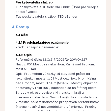
Poskytovatelia služieb
ID poskytovateľa služieb: ORG-0001 (Úrad pre verejné
obstarávanie)
Typ poskytovateľa služieb: TED eSender
4. Postup
4.1 Účel
4.1.1 Predchádzajúce oznámenie
Predchádzajúce oznámenie:
4.1.2 Opis
Referenčné číslo: SSC/217/2026/2420/VO-227
Názov: I/51 Most cez rieku Hron, Kalná nad Hronom,
most 51 - 140
Opis: Predmetom zákazky sú stavebné práce na
rekonštrukcii mosta: „I/51 Most cez rieku Hron, Kalná
nad Hronom, most 51-140“ (M6467). Mostný objekt bol
postavený v roku 1961, nachádza sa na štátnej ceste
1.triedy v okrese Levice v Nitrianskom kraji a
preklenuje rieku Hron. Nosnú konštrukciu mosta tvoria
2 mostné polia z dodatočne predpätých prefabrikátov
(hlavné nosníky) nesymetrického „I“ prierezu. Priečny