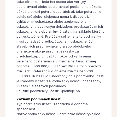
uskutočnenie, - bola iná osoba ako verejný
obstarávateľ alebo obstarávateľ podľa tohto zákona,
dôkaz o plnení potvrdí odberateľ; ak také potvrdenie
uchádzač alebo záujemca nemá k dispozícii,
vyhlásením uchádzača alebo záujemcu o ich
uskutočnení, doplneným dokladom, preukazujúcim ich
uskutočnenie alebo zmluvný vzťah, na základe ktorého
boli uskutočnené. Pre účely splnenia tejto podmienky
musí uchádzač predložiť zoznam uskutočnených
stavebných prác rovnakého alebo obdobného
charakteru ako je predmet zákazky za
predchádzajúcich päť (5) rokov od vyhlásenia
verejného obstarávania v minimálnej kumulatívnej
hodnote 3 500 000,00 EUR bez DPH, z toho predloží
min. jednu referenciu o objeme minimálne 1 700
000,00 EUR bez DPH. Podrobný opis podmienky účasti
je uvedený v časti 1.4 Podmienky účasti uchádzačov,
Zväzok 1 súťažných podkladov
Použitie podmienky účasti: Uplatňuje sa
Zoznam podmienok účasti
Typ podmienky účasti: Technická a odborná
spôsobilosť
Názov podmienky účasti: Podmienka účasti týkajúca