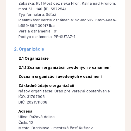
Zákazka: I/51 Most cez rieku Hron, Kalná nad Hronom,
most 51 - 140 (ID: 557254)
Typ formulára: Súťaž
Identifikátor verzie oznámenia: 5c9ad532-6a9f-4eaa-
b559-86f4309f71ba
Verzia oznámenia : 01
Podtyp oznámenia: PF-SUTAZ-1
2. Organizácie
2.1 Organizácie
2.1.1 Zoznam organizácii uvedených v oznámení
Zoznam organizácii uvedených v oznámení
Základné údaje o organizácii
Názov organizácie: Úrad pre verejné obstarávanie
IČO: 31797903
DIČ: 2021511008
Adresa
Ulica: Ružová dolina
Číslo: 10
Mesto: Bratislava - mestská časť Ružinov