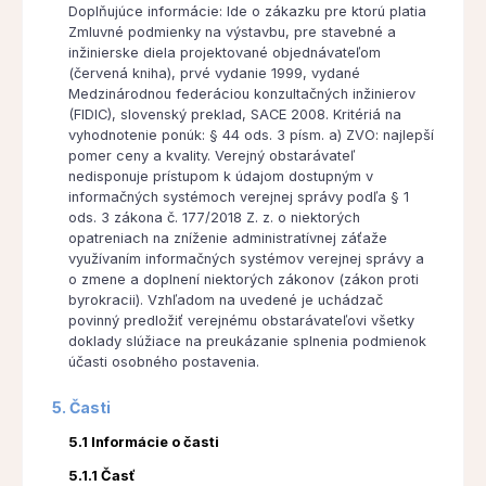
Doplňujúce informácie: Ide o zákazku pre ktorú platia
Zmluvné podmienky na výstavbu, pre stavebné a
inžinierske diela projektované objednávateľom
(červená kniha), prvé vydanie 1999, vydané
Medzinárodnou federáciou konzultačných inžinierov
(FIDIC), slovenský preklad, SACE 2008. Kritériá na
vyhodnotenie ponúk: § 44 ods. 3 písm. a) ZVO: najlepší
pomer ceny a kvality. Verejný obstarávateľ
nedisponuje prístupom k údajom dostupným v
informačných systémoch verejnej správy podľa § 1
ods. 3 zákona č. 177/2018 Z. z. o niektorých
opatreniach na zníženie administratívnej záťaže
využívaním informačných systémov verejnej správy a
o zmene a doplnení niektorých zákonov (zákon proti
byrokracii). Vzhľadom na uvedené je uchádzač
povinný predložiť verejnému obstarávateľovi všetky
doklady slúžiace na preukázanie splnenia podmienok
účasti osobného postavenia.
5. Časti
5.1 Informácie o časti
5.1.1 Časť