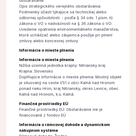
obstarávanie
Opis strategického verejného obstarávania:
Podmienky účasti týkajúce sa technickej alebo
odbornej spôsobilosti: - podľa § 34 ods. 1 písm. h)
zákona o VO v nadväznosti na § 36 zákona o VO:
Uvedenie opatrenia environmentálneho manažérstva,
ktoré uchádzač alebo záujemca použije pri plnení
zmluvy alebo koncesnej zmluvy
Informácie o mieste plnenia
Informácie o mieste plnenia
Nižšia územná jednotka krajiny: Nitriansky kraj
Krajina: Slovensko
Doplňujúce informácie o mieste plnenia: Mostný objekt
je situovaný na ceste I/51 v obci Kalná nad Hronom
ponad rieku Hron, kraj Nitriansky, okres Levice, obec
Kalná nad Hronom, k.ú. Kalná.
Finančné prostriedky EÚ
Finančné prostriedky EÚ: Obstarávanie nie je
financované z fondov EÚ
Informácie o rámcovej dohode a dynamickom
nákupnom systéme