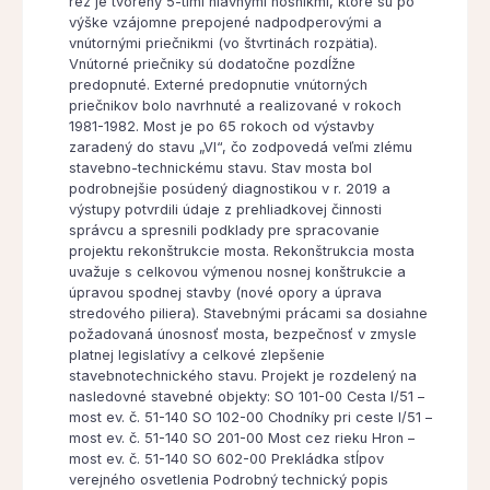
rez je tvorený 5-timi hlavnými nosníkmi, ktoré sú po
výške vzájomne prepojené nadpodperovými a
vnútornými priečnikmi (vo štvrtinách rozpätia).
Vnútorné priečniky sú dodatočne pozdĺžne
predopnuté. Externé predopnutie vnútorných
priečnikov bolo navrhnuté a realizované v rokoch
1981-1982. Most je po 65 rokoch od výstavby
zaradený do stavu „VI“, čo zodpovedá veľmi zlému
stavebno-technickému stavu. Stav mosta bol
podrobnejšie posúdený diagnostikou v r. 2019 a
výstupy potvrdili údaje z prehliadkovej činnosti
správcu a spresnili podklady pre spracovanie
projektu rekonštrukcie mosta. Rekonštrukcia mosta
uvažuje s celkovou výmenou nosnej konštrukcie a
úpravou spodnej stavby (nové opory a úprava
stredového piliera). Stavebnými prácami sa dosiahne
požadovaná únosnosť mosta, bezpečnosť v zmysle
platnej legislatívy a celkové zlepšenie
stavebnotechnického stavu. Projekt je rozdelený na
nasledovné stavebné objekty: SO 101-00 Cesta I/51 –
most ev. č. 51-140 SO 102-00 Chodníky pri ceste I/51 –
most ev. č. 51-140 SO 201-00 Most cez rieku Hron –
most ev. č. 51-140 SO 602-00 Prekládka stĺpov
verejného osvetlenia Podrobný technický popis