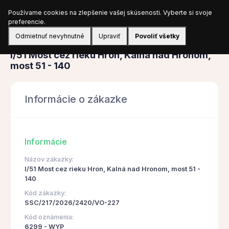
Používame cookies na zlepšenie vašej skúsenosti. Vyberte si svoje
Prihlásiť sa
preferencie.
Odmietnuť nevyhnutné
Upraviť
Povoliť všetky
Obstarávanie
I/51 Most cez rieku Hron, Kalná nad Hronom,
most 51 - 140
Informácie o zákazke
Informácie
Názov zákazky:
I/51 Most cez rieku Hron, Kalná nad Hronom, most 51 -
140
Kód zákazky:
SSC/217/2026/2420/VO-227
Kód oznámenia:
6299 - WYP