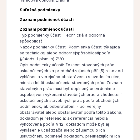
Rámcová dohoda: Žiadna
Súťažné podmienky
Zoznam podmienok účasti
Zoznam podmienok účasti
Typ podmienky účasti: Technická a odborná
spôsobilosť
Názov podmienky účasti: Podmienka účasti týkajúca
sa technickej alebo odbornejspôsobilostipodľa
§34ods. 1 písm. b) ZVO
Opis podmienky účasti: Zoznam stavebných prác
uskutočnených za predchádzajúcich päť (5) rokov od
vyhlásenia verejného obstarávania s uvedením cien,
miest a lehôt uskutočnenia stavebných prác. Zoznam
stavebných prác musí byť doplnený potvrdením o
uspokojivom vykonaní stavebných prác a zhodnotení
uskutočnených stavebných prác podľa obchodných
podmienok, ak odberateľom: - bol verejný
obstarávateľ alebo obstarávateľ podľa tohto zákona,
dokladom je referencia; ak referencia nebola
vyhotovená podľa § 12, dokladom môže byť aj
vyhlásenie uchádzača alebo záujemcu o ich
uskutočnení, doplnené dokladom, preukazujúcim ich