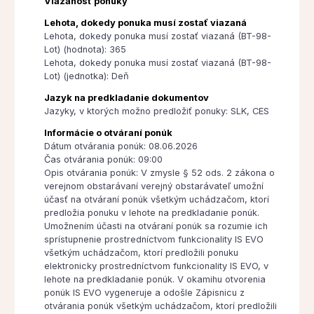
Viazanosť ponuky
Lehota, dokedy ponuka musí zostať viazaná
Lehota, dokedy ponuka musí zostať viazaná (BT-98-
Lot) (hodnota): 365
Lehota, dokedy ponuka musí zostať viazaná (BT-98-
Lot) (jednotka): Deň
Jazyk na predkladanie dokumentov
Jazyky, v ktorých možno predložiť ponuky: SLK, CES
Informácie o otváraní ponúk
Dátum otvárania ponúk: 08.06.2026
Čas otvárania ponúk: 09:00
Opis otvárania ponúk: V zmysle § 52 ods. 2 zákona o
verejnom obstarávaní verejný obstarávateľ umožní
účasť na otváraní ponúk všetkým uchádzačom, ktorí
predložia ponuku v lehote na predkladanie ponúk.
Umožnením účasti na otváraní ponúk sa rozumie ich
sprístupnenie prostredníctvom funkcionality IS EVO
všetkým uchádzačom, ktorí predložili ponuku
elektronicky prostredníctvom funkcionality IS EVO, v
lehote na predkladanie ponúk. V okamihu otvorenia
ponúk IS EVO vygeneruje a odošle Zápisnicu z
otvárania ponúk všetkým uchádzačom, ktorí predložili