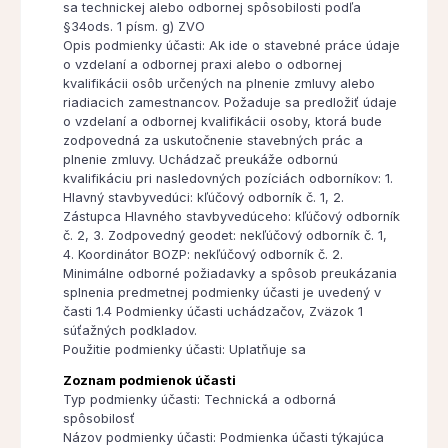
sa technickej alebo odbornej spôsobilosti podľa
§34ods. 1 písm. g) ZVO
Opis podmienky účasti: Ak ide o stavebné práce údaje
o vzdelaní a odbornej praxi alebo o odbornej
kvalifikácii osôb určených na plnenie zmluvy alebo
riadiacich zamestnancov. Požaduje sa predložiť údaje
o vzdelaní a odbornej kvalifikácii osoby, ktorá bude
zodpovedná za uskutočnenie stavebných prác a
plnenie zmluvy. Uchádzač preukáže odbornú
kvalifikáciu pri nasledovných pozíciách odborníkov: 1.
Hlavný stavbyvedúci: kľúčový odborník č. 1, 2.
Zástupca Hlavného stavbyvedúceho: kľúčový odborník
č. 2, 3. Zodpovedný geodet: nekľúčový odborník č. 1,
4. Koordinátor BOZP: nekľúčový odborník č. 2.
Minimálne odborné požiadavky a spôsob preukázania
splnenia predmetnej podmienky účasti je uvedený v
časti 1.4 Podmienky účasti uchádzačov, Zväzok 1
súťažných podkladov.
Použitie podmienky účasti: Uplatňuje sa
Zoznam podmienok účasti
Typ podmienky účasti: Technická a odborná
spôsobilosť
Názov podmienky účasti: Podmienka účasti týkajúca