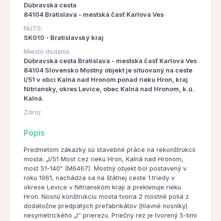
Dúbravská cesta
84104 Bratislava - mestská časť Karlova Ves
NUTS:
SK010 - Bratislavský kraj
Miesto dodania:
Dúbravská cesta Bratislava - mestská časť Karlova Ves
84104 Slovensko Mostný objekt je situovaný na ceste
I/51 v obci Kalná nad Hronom ponad rieku Hron, kraj
Nitriansky, okres Levice, obec Kalná nad Hronom, k.ú.
Kalná.
Zdroj:
Popis
Predmetom zákazky sú stavebné práce na rekonštrukcii
mosta: „I/51 Most cez rieku Hron, Kalná nad Hronom,
most 51-140“ (M6467). Mostný objekt bol postavený v
roku 1961, nachádza sa na štátnej ceste 1.triedy v
okrese Levice v Nitrianskom kraji a preklenuje rieku
Hron. Nosnú konštrukciu mosta tvoria 2 mostné polia z
dodatočne predpätých prefabrikátov (hlavné nosníky)
nesymetrického „I“ prierezu. Priečny rez je tvorený 5-timi