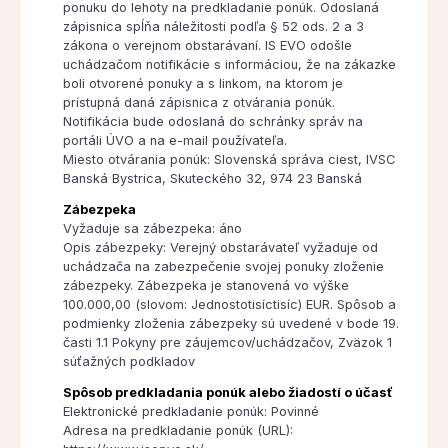
ponuku do lehoty na predkladanie ponúk. Odoslaná
zápisnica spĺňa náležitosti podľa § 52 ods. 2 a 3
zákona o verejnom obstarávaní. IS EVO odošle
uchádzačom notifikácie s informáciou, že na zákazke
boli otvorené ponuky a s linkom, na ktorom je
prístupná daná zápisnica z otvárania ponúk.
Notifikácia bude odoslaná do schránky správ na
portáli ÚVO a na e-mail používateľa.
Miesto otvárania ponúk: Slovenská správa ciest, IVSC
Banská Bystrica, Skuteckého 32, 974 23 Banská
Zábezpeka
Vyžaduje sa zábezpeka: áno
Opis zábezpeky: Verejný obstarávateľ vyžaduje od
uchádzača na zabezpečenie svojej ponuky zloženie
zábezpeky. Zábezpeka je stanovená vo výške
100.000,00 (slovom: Jednostotisíctisíc) EUR. Spôsob a
podmienky zloženia zábezpeky sú uvedené v bode 19.
časti 1.1 Pokyny pre záujemcov/uchádzačov, Zväzok 1
súťažných podkladov
Spôsob predkladania ponúk alebo žiadostí o účasť
Elektronické predkladanie ponúk: Povinné
Adresa na predkladanie ponúk (URL):