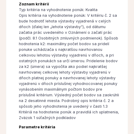
Zoznam kritérií
Typ kritéria na vyhodnotenie ponúk: Kvalita
Opis kritéria na vyhodnotenie ponúk: V kritériu č. 2 sa
bude hodnotiť lehota výstavby vyjadrená v celých
dňoch (ďalej len „lehota výstavby“), od dátumu
začatia prác uvedeného v Oznámení o začatí prác
(podčl. 8.1 Osobitných zmluvných podmienok). Spôsob
hodnotenia k2: maximálny počet bodov sa pridelí
ponuke uchádzača s najkratšou navrhovanou
celkovou lehotou výstavby vyjadrenú v dňoch, a pri
ostatných ponukách sa určí úmerou. Pridelenie bodov
za k2 (úmera) sa vypočíta ako podiel najkratšej
navrhovanej celkovej lehoty výstavby vyjadrenú v
dňoch platnej ponuky a navrhovanej lehoty výstavby
vyjadrenú v dňoch príslušnej vyhodnocovanej ponuky
vynásobením maximálnym počtom bodov pre
príslušné kritérium. Výsledný počet bodov sa zaokrúhli
na 2 desatinné miesta. Podrobný opis kritéria č. 2 a
spôsob jeho vyhodnotenia je uvedený v časti 1.3
Kritériá na hodnotenie ponúk a pravidlá ich uplatnenia,
Zväzok 1 súťažných podkladov
Parametre kritéria