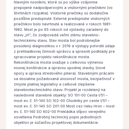
hlavnými nosníkmi, ktoré sú po výške vzájomne
prepojené nadpodperovými a vnútornými priečnikmi (vo
štvrtinách rozpätia). Vnútorné priečniky sú dodatočne
pozdĺžne predopnuté. Externé predopnutie vnútorných
priečnikov bolo navrhnuté a realizované v rokoch 1981-
1982. Most je po 65 rokoch od výstavby zaradený do
stavu „VI“, čo zodpovedá veľmi zlému stavebno-
technickému stavu. Stav mosta bol podrobnejšie
posúdený diagnostikou v r. 2019 a výstupy potvrdili údaje
z prehliadkovej činnosti správcu a spresnili podklady pre
spracovanie projektu rekonštrukcie mosta.
Rekonštrukcia mosta uvažuje s celkovou výmenou
nosnej konštrukcie a úpravou spodnej stavby (nové
opory a úprava stredového piliera). Stavebnými prácami
sa dosiahne požadovaná únosnosť mosta, bezpečnosť v
zmysle platnej legislatívy a celkové zlepšenie
stavebnotechnického stavu. Projekt je rozdelený na
nasledovné stavebné objekty: SO 101-00 Cesta I/51 –
most ev. č. 51-140 SO 102-00 Chodníky pri ceste I/51 –
most ev. č. 51-140 SO 201-00 Most cez rieku Hron – most
ev. č. 51-140 SO 602-00 Prekládka stĺpov verejného
osvetlenia Podrobný technický popis jednotlivých
objektov je súčasťou projektovej dokumentácie.