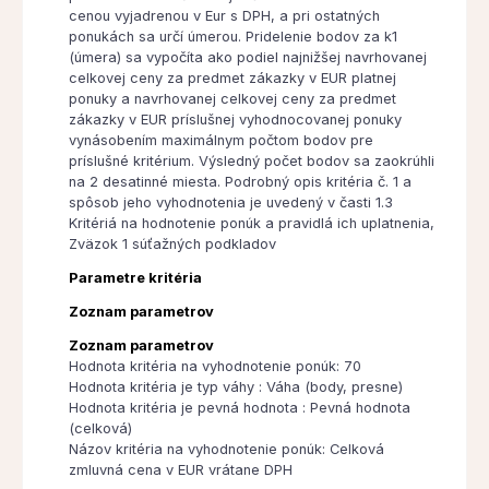
cenou vyjadrenou v Eur s DPH, a pri ostatných
ponukách sa určí úmerou. Pridelenie bodov za k1
(úmera) sa vypočíta ako podiel najnižšej navrhovanej
celkovej ceny za predmet zákazky v EUR platnej
ponuky a navrhovanej celkovej ceny za predmet
zákazky v EUR príslušnej vyhodnocovanej ponuky
vynásobením maximálnym počtom bodov pre
príslušné kritérium. Výsledný počet bodov sa zaokrúhli
na 2 desatinné miesta. Podrobný opis kritéria č. 1 a
spôsob jeho vyhodnotenia je uvedený v časti 1.3
Kritériá na hodnotenie ponúk a pravidlá ich uplatnenia,
Zväzok 1 súťažných podkladov
Parametre kritéria
Zoznam parametrov
Zoznam parametrov
Hodnota kritéria na vyhodnotenie ponúk: 70
Hodnota kritéria je typ váhy : Váha (body, presne)
Hodnota kritéria je pevná hodnota : Pevná hodnota
(celková)
Názov kritéria na vyhodnotenie ponúk: Celková
zmluvná cena v EUR vrátane DPH