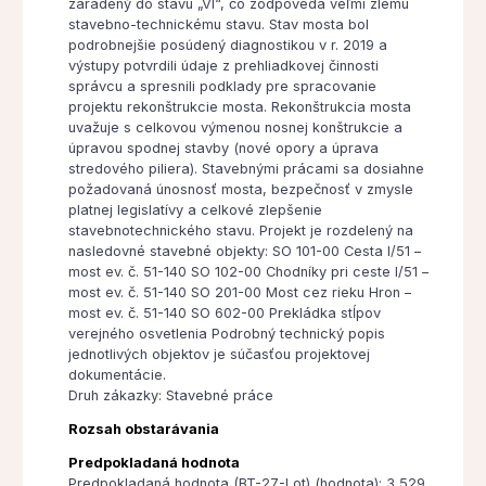
zaradený do stavu „VI“, čo zodpovedá veľmi zlému
stavebno-technickému stavu. Stav mosta bol
podrobnejšie posúdený diagnostikou v r. 2019 a
výstupy potvrdili údaje z prehliadkovej činnosti
správcu a spresnili podklady pre spracovanie
projektu rekonštrukcie mosta. Rekonštrukcia mosta
uvažuje s celkovou výmenou nosnej konštrukcie a
úpravou spodnej stavby (nové opory a úprava
stredového piliera). Stavebnými prácami sa dosiahne
požadovaná únosnosť mosta, bezpečnosť v zmysle
platnej legislatívy a celkové zlepšenie
stavebnotechnického stavu. Projekt je rozdelený na
nasledovné stavebné objekty: SO 101-00 Cesta I/51 –
most ev. č. 51-140 SO 102-00 Chodníky pri ceste I/51 –
most ev. č. 51-140 SO 201-00 Most cez rieku Hron –
most ev. č. 51-140 SO 602-00 Prekládka stĺpov
verejného osvetlenia Podrobný technický popis
jednotlivých objektov je súčasťou projektovej
dokumentácie.
Druh zákazky: Stavebné práce
Rozsah obstarávania
Predpokladaná hodnota
Predpokladaná hodnota (BT-27-Lot) (hodnota): 3 529