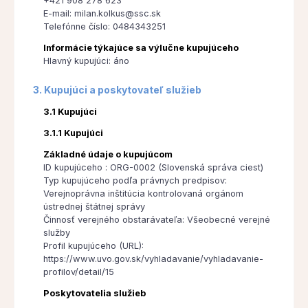
+421 908 278 623
E-mail: milan.kolkus@ssc.sk
Telefónne číslo: 0484343251
Informácie týkajúce sa výlučne kupujúceho
Hlavný kupujúci: áno
3. Kupujúci a poskytovateľ služieb
3.1 Kupujúci
3.1.1 Kupujúci
Základné údaje o kupujúcom
ID kupujúceho : ORG-0002 (Slovenská správa ciest)
Typ kupujúceho podľa právnych predpisov:
Verejnoprávna inštitúcia kontrolovaná orgánom
ústrednej štátnej správy
Činnosť verejného obstarávateľa: Všeobecné verejné
služby
Profil kupujúceho (URL):
https://www.uvo.gov.sk/vyhladavanie/vyhladavanie-
profilov/detail/15
Poskytovatelia služieb