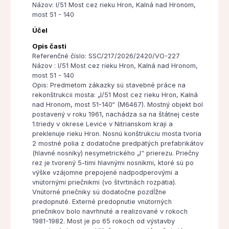
Názov: I/51 Most cez rieku Hron, Kalná nad Hronom,
most 51 - 140
Účel
Opis časti
Referenčné číslo: SSC/217/2026/2420/VO-227
Názov : I/51 Most cez rieku Hron, Kalná nad Hronom,
most 51 - 140
Opis: Predmetom zákazky sú stavebné práce na
rekonštrukcii mosta: „I/51 Most cez rieku Hron, Kalná
nad Hronom, most 51-140“ (M6467). Mostný objekt bol
postavený v roku 1961, nachádza sa na štátnej ceste
1.triedy v okrese Levice v Nitrianskom kraji a
preklenuje rieku Hron. Nosnú konštrukciu mosta tvoria
2 mostné polia z dodatočne predpätých prefabrikátov
(hlavné nosníky) nesymetrického „I“ prierezu. Priečny
rez je tvorený 5-timi hlavnými nosníkmi, ktoré sú po
výške vzájomne prepojené nadpodperovými a
vnútornými priečnikmi (vo štvrtinách rozpätia).
Vnútorné priečniky sú dodatočne pozdĺžne
predopnuté. Externé predopnutie vnútorných
priečnikov bolo navrhnuté a realizované v rokoch
1981-1982. Most je po 65 rokoch od výstavby