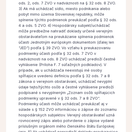
ods. 2, ods. 7 ZVO v nadväznosti na § 32 ods. 8 ZVO.
3) Ak má uchádzač sídlo, miesto podnikania alebo
pobyt mimo územia Slovenskej republiky, môže
splnenie týchto podmienok preukázať podľa § 32 ods.
4 a ods. 5 ZVO. 4) Hospodársky subjekt/uchádzač
môže predbežne nahradiť doklady určené verejným
obstarávateľom na preukázanie splnenia podmienok
účasti Jednotným európskym dokumentom (ďalej len
"JED") podľa § 39 ZVO. Vo vzťahu k preukazovaniu
podmienky účasti podľa § 32 ods. 7 ZVO v
nadväznosti na ods. 8 ZVO uchádzač predloží čestné
vyhlásenie (Príloha F. 7 súťažných podkladov). V
prípade, ak u uchádzača neexistujú iné osoby
spĺňajúce uvedenú definíciu podľa § 32 ods. 7 a 8
zákona o verejnom obstarávaní, uchádzač nevyplní
údaje tejto/týchto osôb a čestné vyhlásenie predloží
podpísané s nevyplneným „Zoznam osôb spĺňajúcich
podmienky upravené v § 32 ods. 7 a 8 ZVO“.
Podmienky účasti môže uchádzač preukázať aj v
súlade s § 152 ZVO informáciou o zápise do zoznamu
hospodárskych subjektov. Verejný obstarávateľ uzná
rovnocenný zápis alebo potvrdenie o zápise vydané
príslušným orgánom iného členského štátu Európskej
únie. 5) Ak uchádzač nepredloží doklady preukazujúce