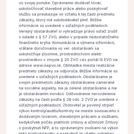
vo svojej ponuke. Oprávnenie dodávať tovar,
uskutočňovať stavebné práce alebo poskytovať
službu sa preukazuje vo vzťahu k tej časti predmetu
zákazky, ktorý má subdodávateľ plniť. Bližšie
informácie sú uvedené v súťažných podkladoch.
Verejný obstarávateľ si vyhradzuje právo súťaž zrušiť
v súlade s § 57 ZVO, alebo v prípade nedostatočného
finančného krytia. Komunikácia a výmena informácií,
vrátane doručovania vo ver. obstarávaní sa
uskutočňuje písomne, prostredníctvom elektr.
prostriedkov v zmysle § 20 ZVO cez portál IS EVO na
adrese www.isepvo.sk. Obhliadka miesta realizácie
predmetu zákazky sa odporúča. Bližšie informácie sú
uvedené v súťažných podkladoch. Obstarávanie je
svojim predmetom zákazky obstarávanie zamerané
na sociálne aspekty, nie je zelené obstarávanie a nie
je obstarávaním inovácií. Odôvodnenie nerozdelenia
zákazky na časti podľa § 28 ods. 2 ZVO je uvedené v
súťažných podkladoch. Zhotoviteľ je povinný strpieť
výkon kontroly/auditu/kontroly na mieste súvisiaceho s
dodávaným tovarom, stavebnými prácami a službami,
kedykoľvek počas platnosti zmluvy a účinnosti Zmluvy
o poskytnutí NFP, a to oprávnenými osobami na výkon
tejto kontroly/auditu a poskytnúť im všetku potrebnú