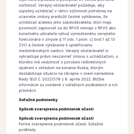
súčinnosť. Verejný obstarávateľ požaduje, aby
úspešný uchádzač v rámci súčinnosti potrebnej na
uzavretie zmluvy predložil čestné vyhlásenie, že
uchádzač a/alebo jeho subdodávatelia, ktorí majú
povinnosť zapisovať sa do RPVS nemajú v RPVS ako
konečného užívateľa výhod vymedzeného verejného
funkcionára v zmysle § 11 ods. 1 písm. c) bod 1 až 13
ZVO a čestné vyhlásenie k uplatňovaniu
medzinárodných sankcií. Verejný obstarávateľ si
vyhradzuje právo neuzavrieť zmluvu s uchádzačom, u
ktorého má vedomosť o porušení reštriktívnych
opatrení s ohľadom na konanie Ruska, ktorým
destabilizuje situáciu na Ukrajine v znení nariadenia
Rady (EÚ) č. 2022/578 z 8. apríla 2022. Bližšie
informácie sú uvedené v súťažných podkaldoch a ich
prílohách.
Súťažné podmienky
Spôsob zverejnenia podmienok účasti
Spôsob zverejnenia podmienok účasti
Forma zverejnenia podmienok účasti: Súťažné
podklady