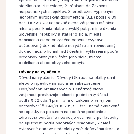
spôsobov: 1. doloženým výpisom z registra trestov nie
starším ako tri mesiace, 2. zápisom do Zoznamu
hospodárskych subjektov, 3. predbežne vyplneným
jednotným európskym dokumentom (JED) podľa § 39
ods. (1) ZVO. Ak uchádzač alebo záujemca má sídlo,
miesto podnikania alebo obvyklý pobyt mimo územia
Slovenskej republiky a štát jeho sídla, miesta
podnikania alebo obvyklého pobytu nevydáva
požadovaný doklad alebo nevydáva ani rovnocenný
doklad, možno ho nahradiť čestným vyhlásením podľa
predpisov platných v štáte jeho sídla, miesta
podnikania alebo obvyklého pobytu.
Dôvody na vylúčenie
Dôvod na vylúčenie: Dôvody týkajúce sa platby daní
alebo príspevkov na sociálne zabezpečenie
Opis/spôsob preukazovania: Uchádzač alebo
záujemca preukazuje splnenie podmienky účasti
podľa § 32 ods. 1 písm. b) a c) zákona o verejnom
obstarávaní č. 343/2015 Z.z., t. j. že: - nemá evidované
nedoplatky na poistnom na sociálne poistenie a
zdravotná poisťovňa neeviduje voči nemu pohľadávky
po splatnosti podľa osobitných predpisov, - nemá
evidované daňové nedoplatky voči daňovému úradu a