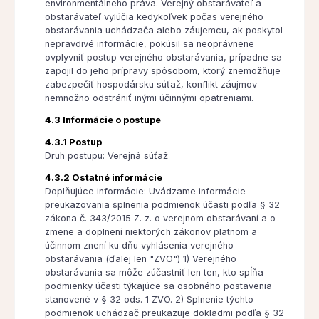
environmentálneho práva. Verejný obstarávateľ a
obstarávateľ vylúčia kedykoľvek počas verejného
obstarávania uchádzača alebo záujemcu, ak poskytol
nepravdivé informácie, pokúsil sa neoprávnene
ovplyvniť postup verejného obstarávania, prípadne sa
zapojil do jeho prípravy spôsobom, ktorý znemožňuje
zabezpečiť hospodársku súťaž, konflikt záujmov
nemnožno odstrániť inými účinnými opatreniami.
4.3 Informácie o postupe
4.3.1 Postup
Druh postupu: Verejná súťaž
4.3.2 Ostatné informácie
Doplňujúce informácie: Uvádzame informácie
preukazovania splnenia podmienok účasti podľa § 32
zákona č. 343/2015 Z. z. o verejnom obstarávaní a o
zmene a doplnení niektorých zákonov platnom a
účinnom znení ku dňu vyhlásenia verejného
obstarávania (ďalej len "ZVO") 1) Verejného
obstarávania sa môže zúčastniť len ten, kto spĺňa
podmienky účasti týkajúce sa osobného postavenia
stanovené v § 32 ods. 1 ZVO. 2) Splnenie týchto
podmienok uchádzač preukazuje dokladmi podľa § 32