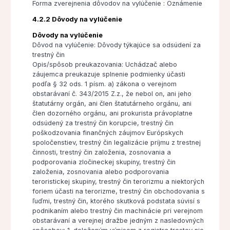
Forma zverejnenia dôvodov na vylúčenie : Oznámenie
4.2.2 Dôvody na vylúčenie
Dôvody na vylúčenie
Dôvod na vylúčenie: Dôvody týkajúce sa odsúdení za
trestný čin
Opis/spôsob preukazovania: Uchádzač alebo
záujemca preukazuje splnenie podmienky účasti
podľa § 32 ods. 1 písm. a) zákona o verejnom
obstarávaní č. 343/2015 Z.z., že nebol on, ani jeho
štatutárny orgán, ani člen štatutárneho orgánu, ani
člen dozorného orgánu, ani prokurista právoplatne
odsúdený za trestný čin korupcie, trestný čin
poškodzovania finančných záujmov Európskych
spoločenstiev, trestný čin legalizácie príjmu z trestnej
činnosti, trestný čin založenia, zosnovania a
podporovania zločineckej skupiny, trestný čin
založenia, zosnovania alebo podporovania
teroristickej skupiny, trestný čin terorizmu a niektorých
foriem účasti na terorizme, trestný čin obchodovania s
ľuďmi, trestný čin, ktorého skutková podstata súvisí s
podnikaním alebo trestný čin machinácie pri verejnom
obstarávaní a verejnej dražbe jedným z nasledovných