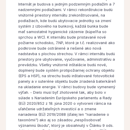
Internát je budova s jedným podzemným podlažím a 7
nadzemnými podlažiami. V rámci rekonštrukcie budú
vnútorné priestory internátu zrekonštruované, na
podlažiach, kde budú ubytovacie jednotky sa zmení
systém z izbového na bunkový, každá bunka bude
mať samostatné hygienické zázemie (kúpeľňa so
sprchou a WC). K internátu bude pristavané nové
požiarne schodisko, 7.NP, ktoré je t.č. realizované ako
podkrovie bude ostránené a riešené ako nová
nadstavba s plochou strechou. V rámci internátu budú
priestory pre ubytovanie, vyučovanie, administratívu a
prevádzku. Všetky vnútorné inštalácie budú nové,
doplnený bude systém protipožiarnej ochrany objektu
(EPS a HSP), na strechu budú inštalované fotovoltické
panely a v suteréne objektu bude zriadená baterkáreň
na ukladanie energie. V rámci budovy bude vymenený
výťah. - Dielo musí byť zhotovené tak, aby bolo v
súlade s Nariadením Európskeho parlamentu a Rady
(EÚ) 2020/852 z 18. júna 2020 o vytvorení rámca na
uľahčenie udržateľných investícií a o zmene
nariadenia (EÚ) 2019/2088 (ďalej len "nariadenie o
taxonómii") ako aj so zásadou „nespôsobovať
významnú škodu“, ktorý je obsiahnutý v Článku 9 ods.