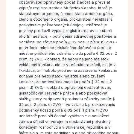
obstarávateľ oprávnený podať žiadosť a prevziať
výpis/y registra trestov. Ak fyzická osoba, ktorá je
štatutárnym orgánom, členom štatutárneho orgánu,
členom dozorného orgánu, prokuristom nesúhlasí s
poskytnutím požadovaných údajov, uchádzač je
povinný predložiť výpis z registra trestov nie starší
ako tri mesiace. - potvrdenia zdravotnej poisťovne a
Sociálnej poisťovne podľa § 32 ods. 2 písm. b) ZVO. -
potvrdenie miestne príslušného daňového úradu a
miestne príslušného colného úradu podľa § 32 ods. 2
písm. c) ZVO. - doklad, že nebol na jeho majetok
vyhlásený konkurz, nie je v reštrukturalizácii, nie je v
likvidácii, ani nebolo proti nemu zastavené konkurzné
konanie pre nedostatok majetku alebo zrušený
konkurz pre nedostatok majetku podľa § 32 ods. 2
písm. d) ZVO. - doklad o oprávnení dodávať tovar,
uskutočňovať stavebné práce alebo poskytovať
služby, ktorý zodpovedá predmetu zákazky podľa §
32 ods. 2 písm. e) ZVO. - vo vzťahu k preukazovaniu
podmienky účasti podľa § 32 ods. 1 písm. f) ZVO
uchádzač predloží čestné vyhlásenie o neuložení
zákazu účasti vo verejnom obstarávaní potvrdený
konečným rozhodnutím v Slovenskej republike a v
štáte sídla, miesta podnikania alebo obvyklého pobytu