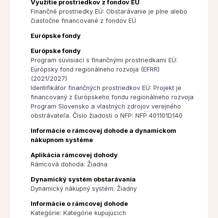
Využitie prostriedkov z fondov EÚ
Finančné prostriedky EÚ: Obstarávanie je plne alebo
čiastočne financované z fondov EÚ
Európske fondy
Európske fondy
Program súvisiaci s finančnými prostriedkami EÚ:
Európsky fond regionálneho rozvoja (EFRR)
(2021/2027)
Identifikátor finančných prostriedkov EÚ: Projekt je
financovaný z Európskeho fondu regionálneho rozvoja
Program Slovensko a vlastných zdrojov verejného
obstrávateľa. Číslo žiadosti o NFP: NFP 401101D140
Informácie o rámcovej dohode a dynamickom
nákupnom systéme
Aplikácia rámcovej dohody
Rámcová dohoda: Žiadna
Dynamický systém obstarávania
Dynamický nákupný systém: Žiadny
Informácie o rámcovej dohode
Kategórie: Kategórie kupujúcich