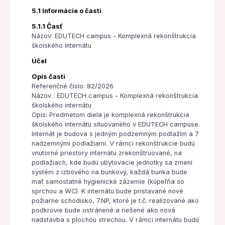
5.1 Informácie o časti
5.1.1 Časť
Názov: EDUTECH campus - Komplexná rekonštrukcia
školského internátu
Účel
Opis časti
Referenčné číslo: 82/2026
Názov : EDUTECH campus - Komplexná rekonštrukcia
školského internátu
Opis: Predmetom diela je komplexná rekonštrukcia
školského internátu situovaného v EDUTECH campuse.
Internát je budova s jedným podzemným podlažím a 7
nadzemnými podlažiami. V rámci rekonštrukcie budú
vnútorné priestory internátu zrekonštruované, na
podlažiach, kde budú ubytovacie jednotky sa zmení
systém z izbového na bunkový, každá bunka bude
mať samostatné hygienické zázemie (kúpeľňa so
sprchou a WC). K internátu bude pristavané nové
požiarne schodisko, 7.NP, ktoré je t.č. realizované ako
podkrovie bude ostránené a riešené ako nová
nadstavba s plochou strechou. V rámci internátu budú