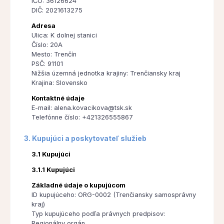
IČO: 36126624
DIČ: 2021613275
Adresa
Ulica: K dolnej stanici
Číslo: 20A
Mesto: Trenčín
PSČ: 91101
Nižšia územná jednotka krajiny: Trenčiansky kraj
Krajina: Slovensko
Kontaktné údaje
E-mail: alena.kovacikova@tsk.sk
Telefónne číslo: +421326555867
3. Kupujúci a poskytovateľ služieb
3.1 Kupujúci
3.1.1 Kupujúci
Základné údaje o kupujúcom
ID kupujúceho: ORG-0002 (Trenčiansky samosprávny
kraj)
Typ kupujúceho podľa právnych predpisov:
Regionálny orgán