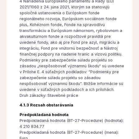
4 Nariadenia Európskeho parlamentu a Rady (EÚ)
2021/1060 z 24. júna 2021, ktorým sa stanovujú
spoločné ustanovenia o Európskom fonde
regionálneho rozvoja, Európskom sociálnom fonde
plus, Kohéznom fonde, Fonde na spravodlivú
transformáciu a Európskom námornom, rybolovnom a
akvakultúrnom fonde a rozpočtové pravidlá pre
uvedené fondy, ako aj pre Fond pre azyl, migráciu a
integráciu, Fond pre vnútornú bezpečnosť a Nástroj
finančnej podpory na riadenie hraníc a vízovú politiku.
Podmienky pre zabezpečenie súladu projektu so
zásadou „nespôsobovať významnú škodu“ sú uvedene
v Prílohe E. 4 súťažných podkladov: “Podmienky pre
zabezpečenie súladu projektu so zásadou
nespôsobovať významnú škodu”. Bližšie informácie sú
uvedené v súťažných podkladoch a ich prílohách.
Druh zákazky: Stavebné práce
4.1.3 Rozsah obstarávania
Predpokladaná hodnota
Predpokladaná hodnota (BT-27-Procedure) (hodnota):
4 210 834.77
Predpokladaná hodnota (BT-27-Procedure) (mena):
Euro