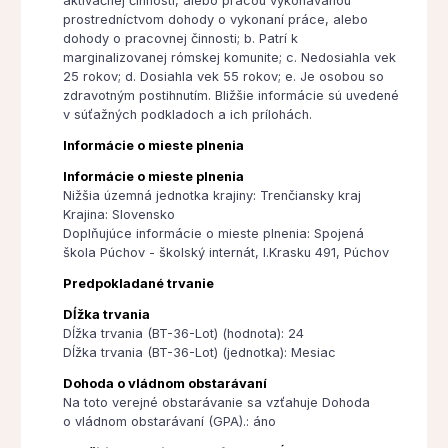
aktivačnej činnosti, alebo prácou vykonávanou
prostredníctvom dohody o vykonaní práce, alebo
dohody o pracovnej činnosti; b. Patrí k
marginalizovanej rómskej komunite; c. Nedosiahla vek
25 rokov; d. Dosiahla vek 55 rokov; e. Je osobou so
zdravotným postihnutím. Bližšie informácie sú uvedené
v súťažných podkladoch a ich prílohách.
Informácie o mieste plnenia
Informácie o mieste plnenia
Nižšia územná jednotka krajiny: Trenčiansky kraj
Krajina: Slovensko
Doplňujúce informácie o mieste plnenia: Spojená
škola Púchov - školský internát, I.Krasku 491, Púchov
Predpokladané trvanie
Dĺžka trvania
Dĺžka trvania (BT-36-Lot) (hodnota): 24
Dĺžka trvania (BT-36-Lot) (jednotka): Mesiac
Dohoda o vládnom obstarávaní
Na toto verejné obstarávanie sa vzťahuje Dohoda
o vládnom obstarávaní (GPA).: áno