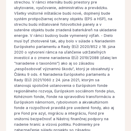
strechou. V rámci internátu budú priestory pre
ubytovanie, vyučovanie, administratívu a prevádzku.
Všetky vnútorné inštalácie budú nové, doplnený bude
systém protipožiarnej ochrany objektu (EPS a HSP), na
strechu budú inštalované fotovoltické panely a v
suteréne objektu bude zriadená baterkáreň na ukladanie
energie. V rámci budovy bude vymenený výťah. - Dielo
musí byť zhotovené tak, aby bolo v súlade s Nariadením
Európskeho parlamentu a Rady (EÚ) 2020/852 z 18. júna
2020 o vytvorení rámca na uľahčenie udržateľných
investícií a o zmene nariadenia (EÚ) 2019/2088 (ďalej len
"nariadenie o taxonómii") ako aj so zásadou
„nespôsobovať významnú škodu“, ktorý je obsiahnutý v
Článku 9 ods. 4 Nariadenia Európskeho parlamentu a
Rady (EÚ) 2021/1060 z 24. júna 2021, ktorým sa
stanovujú spoločné ustanovenia o Európskom fonde
regionálneho rozvoja, Európskom sociálnom fonde plus,
Kohéznom fonde, Fonde na spravodlivú transformáciu a
Európskom námornom, rybolovnom a akvakultúrnom
fonde a rozpočtové pravidlá pre uvedené fondy, ako aj
pre Fond pre azyl, migráciu a integráciu, Fond pre
vnútornú bezpečnosť a Nástroj finančnej podpory na
riadenie hraníc a vízovú politiku. Podmienky pre
zabezpečenie súladu projektu so zásadou