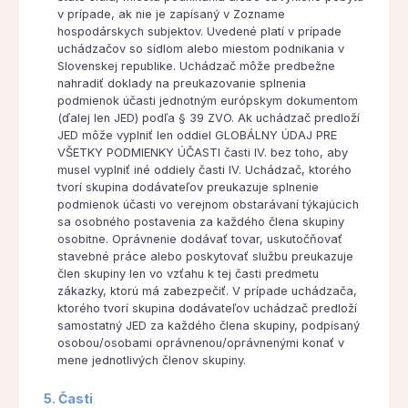
v prípade, ak nie je zapísaný v Zozname
hospodárskych subjektov. Uvedené platí v prípade
uchádzačov so sídlom alebo miestom podnikania v
Slovenskej republike. Uchádzač môže predbežne
nahradiť doklady na preukazovanie splnenia
podmienok účasti jednotným európskym dokumentom
(ďalej len JED) podľa § 39 ZVO. Ak uchádzač predloží
JED môže vyplniť len oddiel GLOBÁLNY ÚDAJ PRE
VŠETKY PODMIENKY ÚČASTI časti IV. bez toho, aby
musel vyplniť iné oddiely časti IV. Uchádzač, ktorého
tvorí skupina dodávateľov preukazuje splnenie
podmienok účasti vo verejnom obstarávaní týkajúcich
sa osobného postavenia za každého člena skupiny
osobitne. Oprávnenie dodávať tovar, uskutočňovať
stavebné práce alebo poskytovať službu preukazuje
člen skupiny len vo vzťahu k tej časti predmetu
zákazky, ktorú má zabezpečiť. V prípade uchádzača,
ktorého tvorí skupina dodávateľov uchádzač predloží
samostatný JED za každého člena skupiny, podpísaný
osobou/osobami oprávnenou/oprávnenými konať v
mene jednotlivých členov skupiny.
5. Časti