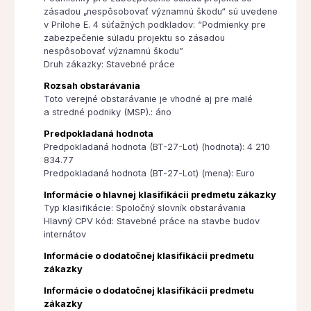
zásadou „nespôsobovať významnú škodu“ sú uvedene
v Prílohe E. 4 súťažných podkladov: “Podmienky pre
zabezpečenie súladu projektu so zásadou
nespôsobovať významnú škodu”
Druh zákazky: Stavebné práce
Rozsah obstarávania
Toto verejné obstarávanie je vhodné aj pre malé
a stredné podniky (MSP).: áno
Predpokladaná hodnota
Predpokladaná hodnota (BT-27-Lot) (hodnota): 4 210
834.77
Predpokladaná hodnota (BT-27-Lot) (mena): Euro
Informácie o hlavnej klasifikácii predmetu zákazky
Typ klasifikácie: Spoločný slovník obstarávania
Hlavný CPV kód: Stavebné práce na stavbe budov
internátov
Informácie o dodatočnej klasifikácii predmetu
zákazky
Informácie o dodatočnej klasifikácii predmetu
zákazky