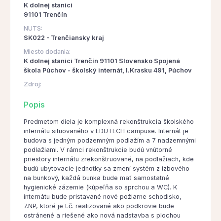
K dolnej stanici
91101 Trenčín
NUTS:
SK022 - Trenčiansky kraj
Miesto dodania:
K dolnej stanici Trenčín 91101 Slovensko Spojená
škola Púchov - školský internát, I.Krasku 491, Púchov
Zdroj:
Popis
Predmetom diela je komplexná rekonštrukcia školského
internátu situovaného v EDUTECH campuse. Internát je
budova s jedným podzemným podlažím a 7 nadzemnými
podlažiami. V rámci rekonštrukcie budú vnútorné
priestory internátu zrekonštruované, na podlažiach, kde
budú ubytovacie jednotky sa zmení systém z izbového
na bunkový, každá bunka bude mať samostatné
hygienické zázemie (kúpeľňa so sprchou a WC). K
internátu bude pristavané nové požiarne schodisko,
7.NP, ktoré je t.č. realizované ako podkrovie bude
ostránené a riešené ako nová nadstavba s plochou