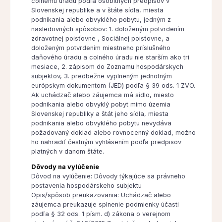
colnému úradu podľa osobitných predpisov v
Slovenskej republike a v štáte sídla, miesta
podnikania alebo obvyklého pobytu, jedným z
nasledovných spôsobov: 1. doloženým potvrdením
zdravotnej poisťovne , Sociálnej poisťovne, a
doloženým potvrdením miestneho príslušného
daňového úradu a colného úradu nie starším ako tri
mesiace, 2. zápisom do Zoznamu hospodárskych
subjektov, 3. predbežne vyplneným jednotným
európskym dokumentom (JED) podľa § 39 ods. 1 ZVO.
Ak uchádzač alebo záujemca má sídlo, miesto
podnikania alebo obvyklý pobyt mimo územia
Slovenskej republiky a štát jeho sídla, miesta
podnikania alebo obvyklého pobytu nevydáva
požadovaný doklad alebo rovnocenný doklad, možno
ho nahradiť čestným vyhlásením podľa predpisov
platných v danom štáte.
Dôvody na vylúčenie
Dôvod na vylúčenie: Dôvody týkajúce sa právneho
postavenia hospodárskeho subjektu
Opis/spôsob preukazovania: Uchádzač alebo
záujemca preukazuje splnenie podmienky účasti
podľa § 32 ods. 1 písm. d) zákona o verejnom