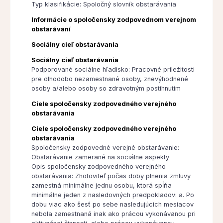
Typ klasifikácie: Spoločný slovník obstarávania
Informácie o spoločensky zodpovednom verejnom
obstarávaní
Sociálny cieľ obstarávania
Sociálny cieľ obstarávania
Podporované sociálne hľadisko: Pracovné príležitosti
pre dlhodobo nezamestnané osoby, znevýhodnené
osoby a/alebo osoby so zdravotným postihnutím
Ciele spoločensky zodpovedného verejného
obstarávania
Ciele spoločensky zodpovedného verejného
obstarávania
Spoločensky zodpovedné verejné obstarávanie:
Obstarávanie zamerané na sociálne aspekty
Opis spoločensky zodpovedného verejného
obstarávania: Zhotoviteľ počas doby plnenia zmluvy
zamestná minimálne jednu osobu, ktorá spĺňa
minimálne jeden z nasledovných predpokladov: a. Po
dobu viac ako šesť po sebe nasledujúcich mesiacov
nebola zamestnaná inak ako prácou vykonávanou pri