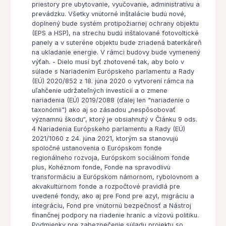
priestory pre ubytovanie, vyučovanie, administratívu a
prevádzku. Všetky vnútorné inštalácie budú nové,
doplnený bude systém protipožiarnej ochrany objektu
(EPS a HSP), na strechu budú inštalované fotovoltické
panely a v suteréne objektu bude zriadená baterkáreň
na ukladanie energie. V rámci budovy bude vymenený
výťah. - Dielo musí byť zhotovené tak, aby bolo v
súlade s Nariadením Európskeho parlamentu a Rady
(EÚ) 2020/852 z 18. júna 2020 o vytvorení rámca na
uľahčenie udržateľných investícií a o zmene
nariadenia (EÚ) 2019/2088 (ďalej len "nariadenie o
taxonómii") ako aj so zásadou „nespôsobovať
významnú škodu“, ktorý je obsiahnutý v Článku 9 ods.
4 Nariadenia Európskeho parlamentu a Rady (EÚ)
2021/1060 z 24. júna 2021, ktorým sa stanovujú
spoločné ustanovenia o Európskom fonde
regionálneho rozvoja, Európskom sociálnom fonde
plus, Kohéznom fonde, Fonde na spravodlivú
transformáciu a Európskom námornom, rybolovnom a
akvakultúrnom fonde a rozpočtové pravidlá pre
uvedené fondy, ako aj pre Fond pre azyl, migráciu a
integráciu, Fond pre vnútornú bezpečnosť a Nástroj
finančnej podpory na riadenie hraníc a vízovú politiku.
Podmienky pre zabezpečenie súladu projektu so