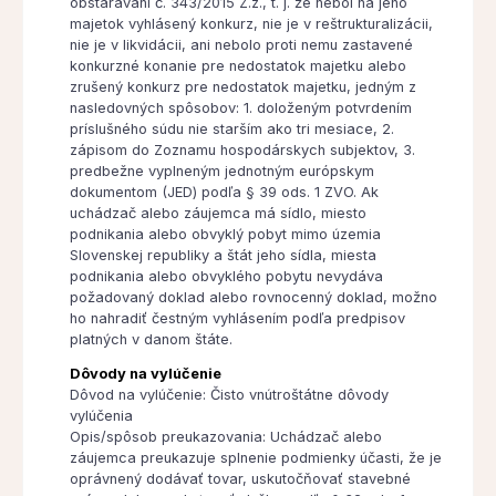
obstarávaní č. 343/2015 Z.z., t. j. že nebol na jeho
majetok vyhlásený konkurz, nie je v reštrukturalizácii,
nie je v likvidácii, ani nebolo proti nemu zastavené
konkurzné konanie pre nedostatok majetku alebo
zrušený konkurz pre nedostatok majetku, jedným z
nasledovných spôsobov: 1. doloženým potvrdením
príslušného súdu nie starším ako tri mesiace, 2.
zápisom do Zoznamu hospodárskych subjektov, 3.
predbežne vyplneným jednotným európskym
dokumentom (JED) podľa § 39 ods. 1 ZVO. Ak
uchádzač alebo záujemca má sídlo, miesto
podnikania alebo obvyklý pobyt mimo územia
Slovenskej republiky a štát jeho sídla, miesta
podnikania alebo obvyklého pobytu nevydáva
požadovaný doklad alebo rovnocenný doklad, možno
ho nahradiť čestným vyhlásením podľa predpisov
platných v danom štáte.
Dôvody na vylúčenie
Dôvod na vylúčenie: Čisto vnútroštátne dôvody
vylúčenia
Opis/spôsob preukazovania: Uchádzač alebo
záujemca preukazuje splnenie podmienky účasti, že je
oprávnený dodávať tovar, uskutočňovať stavebné