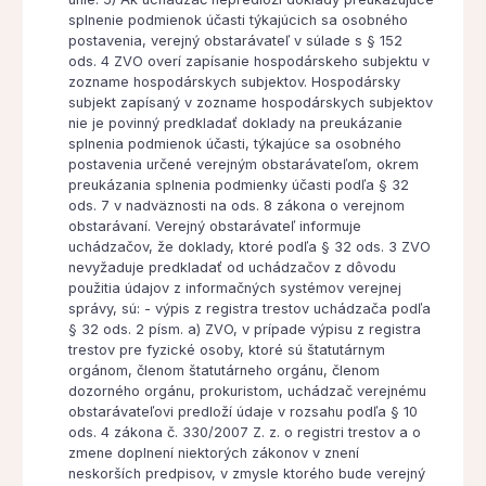
splnenie podmienok účasti týkajúcich sa osobného
postavenia, verejný obstarávateľ v súlade s § 152
ods. 4 ZVO overí zapísanie hospodárskeho subjektu v
zozname hospodárskych subjektov. Hospodársky
subjekt zapísaný v zozname hospodárskych subjektov
nie je povinný predkladať doklady na preukázanie
splnenia podmienok účasti, týkajúce sa osobného
postavenia určené verejným obstarávateľom, okrem
preukázania splnenia podmienky účasti podľa § 32
ods. 7 v nadväznosti na ods. 8 zákona o verejnom
obstarávaní. Verejný obstarávateľ informuje
uchádzačov, že doklady, ktoré podľa § 32 ods. 3 ZVO
nevyžaduje predkladať od uchádzačov z dôvodu
použitia údajov z informačných systémov verejnej
správy, sú: - výpis z registra trestov uchádzača podľa
§ 32 ods. 2 písm. a) ZVO, v prípade výpisu z registra
trestov pre fyzické osoby, ktoré sú štatutárnym
orgánom, členom štatutárneho orgánu, členom
dozorného orgánu, prokuristom, uchádzač verejnému
obstarávateľovi predloží údaje v rozsahu podľa § 10
ods. 4 zákona č. 330/2007 Z. z. o registri trestov a o
zmene doplnení niektorých zákonov v znení
neskorších predpisov, v zmysle ktorého bude verejný