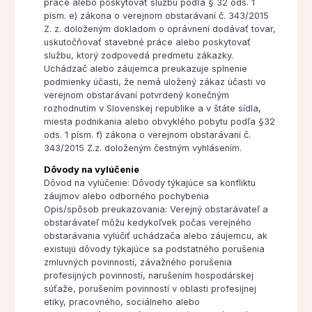
práce alebo poskytovať službu podľa § 32 ods. 1
písm. e) zákona o verejnom obstarávaní č. 343/2015
Z. z. doloženým dokladom o oprávnení dodávať tovar,
uskutočňovať stavebné práce alebo poskytovať
službu, ktorý zodpovedá predmetu zákazky.
Uchádzač alebo záujemca preukazuje splnenie
podmienky účasti, že nemá uložený zákaz účasti vo
verejnom obstarávaní potvrdený konečným
rozhodnutím v Slovenskej republike a v štáte sídla,
miesta podnikania alebo obvyklého pobytu podľa §32
ods. 1 písm. f) zákona o verejnom obstarávaní č.
343/2015 Z.z. doloženým čestným vyhlásením.
Dôvody na vylúčenie
Dôvod na vylúčenie: Dôvody týkajúce sa konfliktu
záujmov alebo odborného pochybenia
Opis/spôsob preukazovania: Verejný obstarávateľ a
obstarávateľ môžu kedykoľvek počas verejného
obstarávania vylúčiť uchádzača alebo záujemcu, ak
existujú dôvody týkajúce sa podstatného porušenia
zmluvných povinností, závažného porušenia
profesijných povinností, narušením hospodárskej
súťaže, porušením povinností v oblasti profesijnej
etiky, pracovného, sociálneho alebo