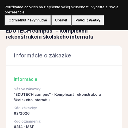
Používame cookies na zlepšenie vašej skúsenosti. Vyberte si svoje
Prihlásiť sa
preferencie.
Odmietnuť nevyhnutné
Upraviť
Povoliť všetky
Obstarávanie
EDUTECH campus“ - Komplexná
rekonštrukcia školského internátu
Informácie o zákazke
Informácie
Názov zákazky:
"EDUTECH campus“ - Komplexná rekonštrukcia
školského internátu
Kód zákazky:
82/2026
Kód oznámenia:
6314 - MSP