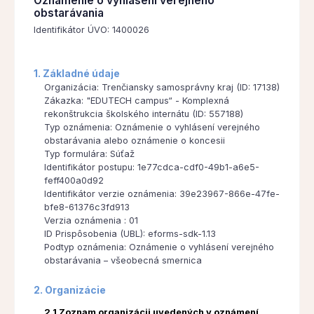
Oznámenie o vyhlásení verejného
obstarávania
Identifikátor ÚVO: 1400026
1. Základné údaje
Organizácia: Trenčiansky samosprávny kraj (ID: 17138)
Zákazka: "EDUTECH campus“ - Komplexná
rekonštrukcia školského internátu (ID: 557188)
Typ oznámenia: Oznámenie o vyhlásení verejného
obstarávania alebo oznámenie o koncesii
Typ formulára: Súťaž
Identifikátor postupu: 1e77cdca-cdf0-49b1-a6e5-
feff400a0d92
Identifikátor verzie oznámenia: 39e23967-866e-47fe-
bfe8-61376c3fd913
Verzia oznámenia : 01
ID Prispôsobenia (UBL): eforms-sdk-1.13
Podtyp oznámenia: Oznámenie o vyhlásení verejného
obstarávania – všeobecná smernica
2. Organizácie
2.1 Zoznam organizácii uvedených v oznámení