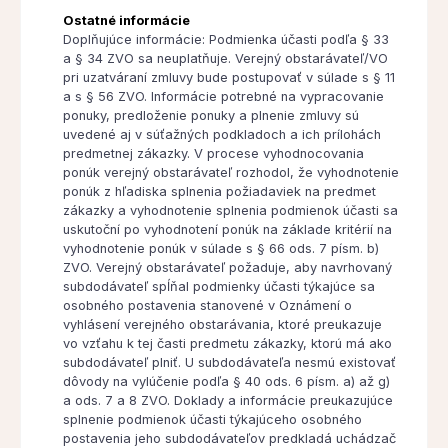
Ostatné informácie
Doplňujúce informácie: Podmienka účasti podľa § 33
a § 34 ZVO sa neuplatňuje. Verejný obstarávateľ/VO
pri uzatváraní zmluvy bude postupovať v súlade s § 11
a s § 56 ZVO. Informácie potrebné na vypracovanie
ponuky, predloženie ponuky a plnenie zmluvy sú
uvedené aj v súťažných podkladoch a ich prílohách
predmetnej zákazky. V procese vyhodnocovania
ponúk verejný obstarávateľ rozhodol, že vyhodnotenie
ponúk z hľadiska splnenia požiadaviek na predmet
zákazky a vyhodnotenie splnenia podmienok účasti sa
uskutoční po vyhodnotení ponúk na základe kritérií na
vyhodnotenie ponúk v súlade s § 66 ods. 7 písm. b)
ZVO. Verejný obstarávateľ požaduje, aby navrhovaný
subdodávateľ spĺňal podmienky účasti týkajúce sa
osobného postavenia stanovené v Oznámení o
vyhlásení verejného obstarávania, ktoré preukazuje
vo vzťahu k tej časti predmetu zákazky, ktorú má ako
subdodávateľ plniť. U subdodávateľa nesmú existovať
dôvody na vylúčenie podľa § 40 ods. 6 písm. a) až g)
a ods. 7 a 8 ZVO. Doklady a informácie preukazujúce
splnenie podmienok účasti týkajúceho osobného
postavenia jeho subdodávateľov predkladá uchádzač