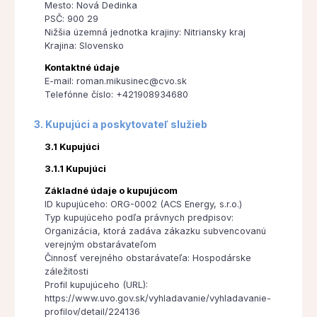
Mesto: Nová Dedinka
PSČ: 900 29
Nižšia územná jednotka krajiny: Nitriansky kraj
Krajina: Slovensko
Kontaktné údaje
E-mail: roman.mikusinec@cvo.sk
Telefónne číslo: +421908934680
3. Kupujúci a poskytovateľ služieb
3.1 Kupujúci
3.1.1 Kupujúci
Základné údaje o kupujúcom
ID kupujúceho: ORG-0002 (ACS Energy, s.r.o.)
Typ kupujúceho podľa právnych predpisov:
Organizácia, ktorá zadáva zákazku subvencovanú
verejným obstarávateľom
Činnosť verejného obstarávateľa: Hospodárske
záležitosti
Profil kupujúceho (URL):
https://www.uvo.gov.sk/vyhladavanie/vyhladavanie-
profilov/detail/224136