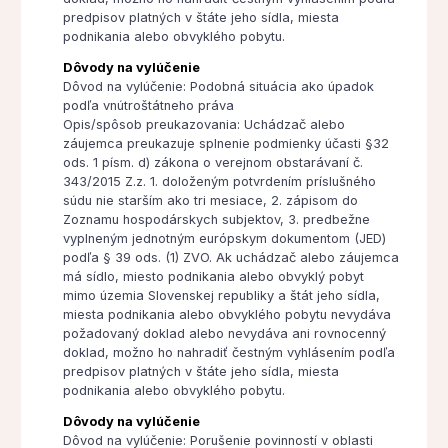
predpisov platných v štáte jeho sídla, miesta
podnikania alebo obvyklého pobytu.
Dôvody na vylúčenie
Dôvod na vylúčenie: Podobná situácia ako úpadok
podľa vnútroštátneho práva
Opis/spôsob preukazovania: Uchádzač alebo
záujemca preukazuje splnenie podmienky účasti §32
ods. 1 písm. d) zákona o verejnom obstarávaní č.
343/2015 Z.z. 1. doloženým potvrdením príslušného
súdu nie starším ako tri mesiace, 2. zápisom do
Zoznamu hospodárskych subjektov, 3. predbežne
vyplneným jednotným európskym dokumentom (JED)
podľa § 39 ods. (1) ZVO. Ak uchádzač alebo záujemca
má sídlo, miesto podnikania alebo obvyklý pobyt
mimo územia Slovenskej republiky a štát jeho sídla,
miesta podnikania alebo obvyklého pobytu nevydáva
požadovaný doklad alebo nevydáva ani rovnocenný
doklad, možno ho nahradiť čestným vyhlásením podľa
predpisov platných v štáte jeho sídla, miesta
podnikania alebo obvyklého pobytu.
Dôvody na vylúčenie
Dôvod na vylúčenie: Porušenie povinností v oblasti