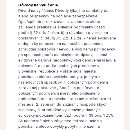
Dôvody na vylúčenie
Dôvod na vylúčenie: Dôvody týkajúce sa platby daní
alebo príspevkov na sociálne zabezpečenie
Opis/spôsob preukazovania: Uchádzač alebo
záujemca preukazuje splnenie podmienky účasti
podľa § 32 ods. 1 písm. b) a c) zákona o verejnom
obstarávaní č. 343/2015 Z.z., t. j. že: - nemá evidované
nedoplatky na poistnom na sociálne poistenie a
zdravotná poisťovňa neeviduje voči nemu pohľadávky
po splatnosti podľa osobitných predpisov, - nemá
evidované daňové nedoplatky voči daňovému úradu a
colnému úradu podľa osobitných predpisov v
Slovenskej republike a v štáte sídla, miesta
podnikania alebo obvyklého pobytu, jedným z
nasledovných spôsobov: 1. doloženým potvrdením
zdravotnej poisťovne , Sociálnej poisťovne, a
doloženým potvrdením miestneho príslušného
daňového úradu a colného úradu nie starším ako tri
mesiace, 2. zápisom do Zoznamu hospodárskych
subjektov, 3. predbežne vyplneným jednotným
európskym dokumentom (JED) podľa § 39 ods. 1 ZVO.
Ak uchádzač alebo záujemca má sídlo, miesto
podnikania alebo obvyklý pobyt mimo územia