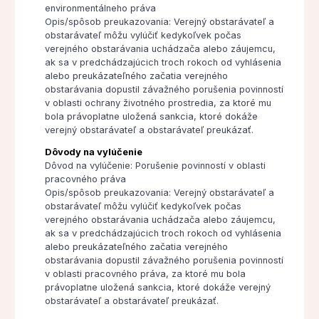
environmentálneho práva
Opis/spôsob preukazovania: Verejný obstarávateľ a
obstarávateľ môžu vylúčiť kedykoľvek počas
verejného obstarávania uchádzača alebo záujemcu,
ak sa v predchádzajúcich troch rokoch od vyhlásenia
alebo preukázateľného začatia verejného
obstarávania dopustil závažného porušenia povinností
v oblasti ochrany životného prostredia, za ktoré mu
bola právoplatne uložená sankcia, ktoré dokáže
verejný obstarávateľ a obstarávateľ preukázať.
Dôvody na vylúčenie
Dôvod na vylúčenie: Porušenie povinností v oblasti
pracovného práva
Opis/spôsob preukazovania: Verejný obstarávateľ a
obstarávateľ môžu vylúčiť kedykoľvek počas
verejného obstarávania uchádzača alebo záujemcu,
ak sa v predchádzajúcich troch rokoch od vyhlásenia
alebo preukázateľného začatia verejného
obstarávania dopustil závažného porušenia povinností
v oblasti pracovného práva, za ktoré mu bola
právoplatne uložená sankcia, ktoré dokáže verejný
obstarávateľ a obstarávateľ preukázať.