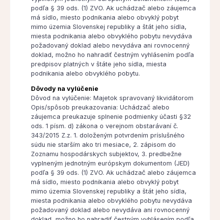
podľa § 39 ods. (1) ZVO. Ak uchádzač alebo záujemca
má sídlo, miesto podnikania alebo obvyklý pobyt
mimo územia Slovenskej republiky a štát jeho sídla,
miesta podnikania alebo obvyklého pobytu nevydáva
požadovaný doklad alebo nevydáva ani rovnocenný
doklad, možno ho nahradiť čestným vyhlásením podľa
predpisov platných v štáte jeho sídla, miesta
podnikania alebo obvyklého pobytu.
Dôvody na vylúčenie
Dôvod na vylúčenie: Majetok spravovaný likvidátorom
Opis/spôsob preukazovania: Uchádzač alebo
záujemca preukazuje splnenie podmienky účasti §32
ods. 1 písm. d) zákona o verejnom obstarávaní č.
343/2015 Z.z. 1. doloženým potvrdením príslušného
súdu nie starším ako tri mesiace, 2. zápisom do
Zoznamu hospodárskych subjektov, 3. predbežne
vyplneným jednotným európskym dokumentom (JED)
podľa § 39 ods. (1) ZVO. Ak uchádzač alebo záujemca
má sídlo, miesto podnikania alebo obvyklý pobyt
mimo územia Slovenskej republiky a štát jeho sídla,
miesta podnikania alebo obvyklého pobytu nevydáva
požadovaný doklad alebo nevydáva ani rovnocenný
doklad, možno ho nahradiť čestným vyhlásením podľa