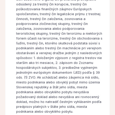
odsúdený za trestný čin korupcie, trestný čin
poškodzovania finančných záujmov Európskych
spoločenstiev, trestný čin legalizácie príjmu z trestnej
činnosti, trestný čin založenia, zosnovania a
podporovania zločineckej skupiny, trestný čin
založenia, zosnovania alebo podporovania
teroristickej skupiny, trestný čin terorizmu a niektorých
foriem účasti na terorizme, trestný čin obchodovania s
ľuďmi, trestný čin, ktorého skutková podstata súvisí s
podnikaním alebo trestný čin machinácie pri verejnom
obstarávaní a verejnej dražbe jedným z nasledovných
spôsobov: 1. doloženým výpisom z registra trestov nie
starším ako tri mesiace, 2. zápisom do Zoznamu
hospodárskych subjektov, 3. predbežne vyplneným
jednotným európskym dokumentom (JED) podľa § 39
ods. (1) ZVO. Ak uchádzač alebo záujemca má sídlo,
miesto podnikania alebo obvyklý pobyt mimo územia
Slovenskej republiky a štát jeho sídla, miesta
podnikania alebo obvyklého pobytu nevydáva
požadovaný doklad alebo nevydáva ani rovnocenný
doklad, možno ho nahradiť čestným vyhlásením podľa
predpisov platných v štáte jeho sídla, miesta
podnikania alebo obvyklého pobytu.