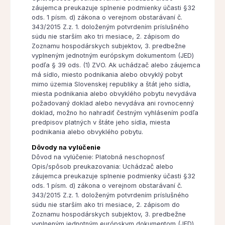
záujemca preukazuje splnenie podmienky účasti §32
ods. 1 písm. d) zákona o verejnom obstarávaní č.
343/2015 Z.z. 1. doloženým potvrdením príslušného
súdu nie starším ako tri mesiace, 2. zápisom do
Zoznamu hospodárskych subjektov, 3. predbežne
vyplneným jednotným európskym dokumentom (JED)
podľa § 39 ods. (1) ZVO. Ak uchádzač alebo záujemca
má sídlo, miesto podnikania alebo obvyklý pobyt
mimo územia Slovenskej republiky a štát jeho sídla,
miesta podnikania alebo obvyklého pobytu nevydáva
požadovaný doklad alebo nevydáva ani rovnocenný
doklad, možno ho nahradiť čestným vyhlásením podľa
predpisov platných v štáte jeho sídla, miesta
podnikania alebo obvyklého pobytu.
Dôvody na vylúčenie
Dôvod na vylúčenie: Platobná neschopnosť
Opis/spôsob preukazovania: Uchádzač alebo
záujemca preukazuje splnenie podmienky účasti §32
ods. 1 písm. d) zákona o verejnom obstarávaní č.
343/2015 Z.z. 1. doloženým potvrdením príslušného
súdu nie starším ako tri mesiace, 2. zápisom do
Zoznamu hospodárskych subjektov, 3. predbežne
vyplneným jednotným európskym dokumentom (JED)