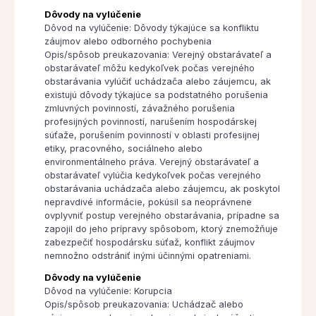
Dôvody na vylúčenie
Dôvod na vylúčenie: Dôvody týkajúce sa konfliktu
záujmov alebo odborného pochybenia
Opis/spôsob preukazovania: Verejný obstarávateľ a
obstarávateľ môžu kedykoľvek počas verejného
obstarávania vylúčiť uchádzača alebo záujemcu, ak
existujú dôvody týkajúce sa podstatného porušenia
zmluvných povinností, závažného porušenia
profesijných povinností, narušením hospodárskej
súťaže, porušením povinností v oblasti profesijnej
etiky, pracovného, sociálneho alebo
environmentálneho práva. Verejný obstarávateľ a
obstarávateľ vylúčia kedykoľvek počas verejného
obstarávania uchádzača alebo záujemcu, ak poskytol
nepravdivé informácie, pokúsil sa neoprávnene
ovplyvniť postup verejného obstarávania, prípadne sa
zapojil do jeho prípravy spôsobom, ktorý znemožňuje
zabezpečiť hospodársku súťaž, konflikt záujmov
nemnožno odstrániť inými účinnými opatreniami.
Dôvody na vylúčenie
Dôvod na vylúčenie: Korupcia
Opis/spôsob preukazovania: Uchádzač alebo