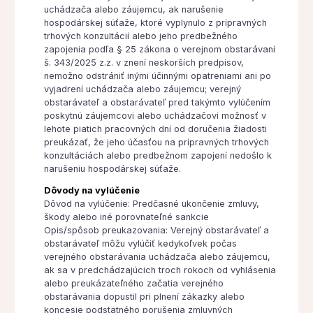
uchádzača alebo záujemcu, ak narušenie
hospodárskej súťaže, ktoré vyplynulo z prípravných
trhových konzultácií alebo jeho predbežného
zapojenia podľa § 25 zákona o verejnom obstarávaní
š. 343/2025 z.z. v znení neskorších predpisov,
nemožno odstrániť inými účinnými opatreniami ani po
vyjadrení uchádzača alebo záujemcu; verejný
obstarávateľ a obstarávateľ pred takýmto vylúčením
poskytnú záujemcovi alebo uchádzačovi možnosť v
lehote piatich pracovných dní od doručenia žiadosti
preukázať, že jeho účasťou na prípravných trhových
konzultáciách alebo predbežnom zapojení nedošlo k
narušeniu hospodárskej súťaže.
Dôvody na vylúčenie
Dôvod na vylúčenie: Predčasné ukončenie zmluvy,
škody alebo iné porovnateľné sankcie
Opis/spôsob preukazovania: Verejný obstarávateľ a
obstarávateľ môžu vylúčiť kedykoľvek počas
verejného obstarávania uchádzača alebo záujemcu,
ak sa v predchádzajúcich troch rokoch od vyhlásenia
alebo preukázateľného začatia verejného
obstarávania dopustil pri plnení zákazky alebo
koncesie podstatného porušenia zmluvných