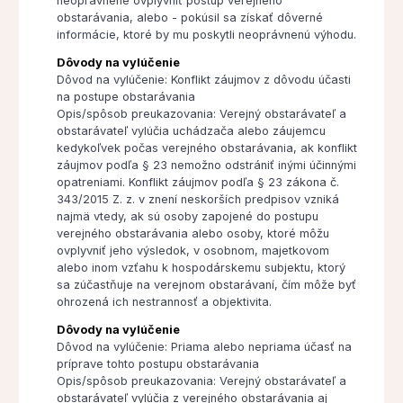
neoprávnene ovplyvniť postup verejného
obstarávania, alebo - pokúsil sa získať dôverné
informácie, ktoré by mu poskytli neoprávnenú výhodu.
Dôvody na vylúčenie
Dôvod na vylúčenie: Konflikt záujmov z dôvodu účasti
na postupe obstarávania
Opis/spôsob preukazovania: Verejný obstarávateľ a
obstarávateľ vylúčia uchádzača alebo záujemcu
kedykoľvek počas verejného obstarávania, ak konflikt
záujmov podľa § 23 nemožno odstrániť inými účinnými
opatreniami. Konflikt záujmov podľa § 23 zákona č.
343/2015 Z. z. v znení neskorších predpisov vzniká
najmä vtedy, ak sú osoby zapojené do postupu
verejného obstarávania alebo osoby, ktoré môžu
ovplyvniť jeho výsledok, v osobnom, majetkovom
alebo inom vzťahu k hospodárskemu subjektu, ktorý
sa zúčastňuje na verejnom obstarávaní, čím môže byť
ohrozená ich nestrannosť a objektivita.
Dôvody na vylúčenie
Dôvod na vylúčenie: Priama alebo nepriama účasť na
príprave tohto postupu obstarávania
Opis/spôsob preukazovania: Verejný obstarávateľ a
obstarávateľ vylúčia z verejného obstarávania aj