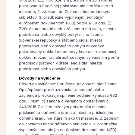
343/2015 Z.z. 1. doloženým potvrdením zdravotnej
poisťovne a Sociálnej poisťovne nie starším ako tri
mesiace, 2. zápisom do Zoznamu hospodárskych
subjektov, 3. predbežne vyplneným jednotným
európskym dokumentom (JED) podľa § 39 ods. (1)
ZVO. Ak uchádzač alebo záujemca má sídlo, miesto
podnikania alebo obvyklý pobyt mimo územia
Slovenskej republiky a štát jeho sídla, miesta
podnikania alebo obvyklého pobytu nevydáva
požadovaný doklad alebo nevydáva ani rovnocenný
doklad, možno ho nahradiť čestným vyhlásením podľa
predpisov platných v štáte jeho sídla, miesta
podnikania alebo obvyklého pobytu.
Dôvody na vylúčenie
Dôvod na vylúčenie: Porušenie povinnosti platiť dane
Opis/spôsob preukazovania: Uchádzač alebo
záujemca preukazuje splnenie podmienky účasti §32
ods. 1 písm. c) zákona o verejnom obstarávaní č.
343/2015 Z.z. 1. doloženým potvrdením miestne
príslušného daňového úradu a miestne príslušného
colného úradu nie starším ako tri mesiace, 2. zápisom
do Zoznamu hospodárskych subjektov, 3. predbežne
vyplneným jednotným európskym dokumentom (JED)