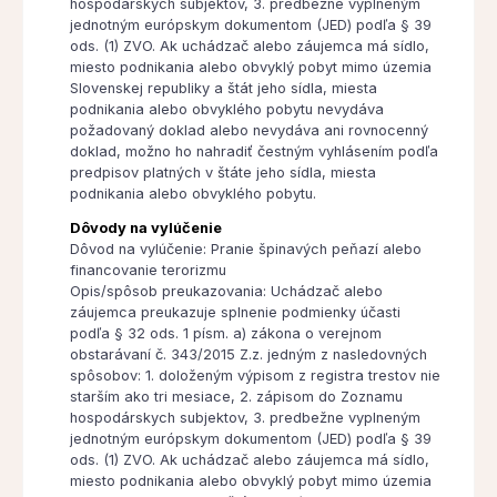
hospodárskych subjektov, 3. predbežne vyplneným
jednotným európskym dokumentom (JED) podľa § 39
ods. (1) ZVO. Ak uchádzač alebo záujemca má sídlo,
miesto podnikania alebo obvyklý pobyt mimo územia
Slovenskej republiky a štát jeho sídla, miesta
podnikania alebo obvyklého pobytu nevydáva
požadovaný doklad alebo nevydáva ani rovnocenný
doklad, možno ho nahradiť čestným vyhlásením podľa
predpisov platných v štáte jeho sídla, miesta
podnikania alebo obvyklého pobytu.
Dôvody na vylúčenie
Dôvod na vylúčenie: Pranie špinavých peňazí alebo
financovanie terorizmu
Opis/spôsob preukazovania: Uchádzač alebo
záujemca preukazuje splnenie podmienky účasti
podľa § 32 ods. 1 písm. a) zákona o verejnom
obstarávaní č. 343/2015 Z.z. jedným z nasledovných
spôsobov: 1. doloženým výpisom z registra trestov nie
starším ako tri mesiace, 2. zápisom do Zoznamu
hospodárskych subjektov, 3. predbežne vyplneným
jednotným európskym dokumentom (JED) podľa § 39
ods. (1) ZVO. Ak uchádzač alebo záujemca má sídlo,
miesto podnikania alebo obvyklý pobyt mimo územia