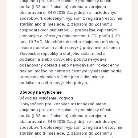
záujemca preukazuje splnenie podmienky účasti
podľa § 32 ods. 1 písm. a) zákona o verejnom
obstarávaní č. 343/2015 Z.z. jedným z nasledovných
spôsobov: 1. doloženým výpisom z registra trestov nie
starším ako tri mesiace, 2. zápisom do Zoznamu
hospodárskych subjektov, 3. predbežne vyplneným
jednotným európskym dokumentom (JED) podľa § 39
ods. (1) ZVO. Ak uchádzač alebo záujemca má sídlo,
miesto podnikania alebo obvyklý pobyt mimo územia
Slovenskej republiky a štát jeho sídla, miesta
podnikania alebo obvyklého pobytu nevydáva
požadovaný doklad alebo nevydáva ani rovnocenný
doklad, možno ho nahradiť čestným vyhlásením podľa
predpisov platných v štáte jeho sídla, miesta
podnikania alebo obvyklého pobytu.
Dôvody na vylúčenie
Dôvod na vylúčenie: Podvod
Opis/spôsob preukazovania: Uchádzač alebo
záujemca preukazuje splnenie podmienky účasti
podľa § 32 ods. 1 písm. a) zákona o verejnom
obstarávaní č. 343/2015 Z.z. jedným z nasledovných
spôsobov: 1. doloženým výpisom z registra trestov nie
starším ako tri mesiace, 2. zápisom do Zoznamu