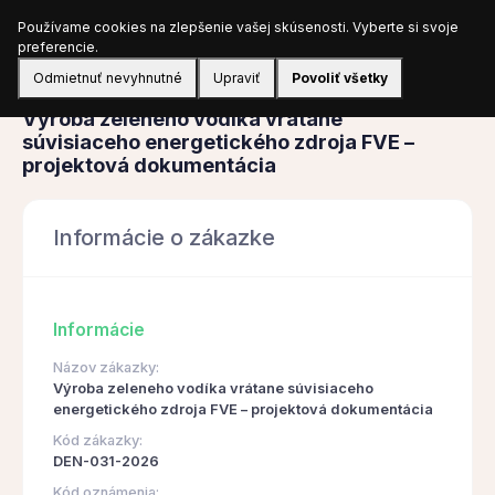
Používame cookies na zlepšenie vašej skúsenosti. Vyberte si svoje
Prihlásiť sa
preferencie.
Odmietnuť nevyhnutné
Upraviť
Povoliť všetky
Obstarávanie
Výroba zeleneho vodíka vrátane
súvisiaceho energetického zdroja FVE –
projektová dokumentácia
Informácie o zákazke
Informácie
Názov zákazky:
Výroba zeleneho vodíka vrátane súvisiaceho
energetického zdroja FVE – projektová dokumentácia
Kód zákazky:
DEN-031-2026
Kód oznámenia: