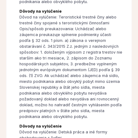
podnikania alebo obvyklého pobytu.
Dôvody na vylúčenie
Dôvod na vylúčenie: Teroristické trestné činy alebo
trestné činy spojené s teroristickými činnosťami
Opis/spôsob preukazovania: Uchádzač alebo
záujemca preukazuje splnenie podmienky účasti
podľa § 32 ods. 1 písm. a) zákona o verejnom
obstarávaní č. 343/2015 Z.z. jedným z nasledovných
spôsobov: 1. doloženým výpisom z registra trestov nie
starším ako tri mesiace, 2. zápisom do Zoznamu
hospodárskych subjektov, 3. predbežne vyplneným
jednotným európskym dokumentom (JED) podľa § 39
ods. (1) ZVO. Ak uchádzač alebo záujemca má sídlo,
miesto podnikania alebo obvyklý pobyt mimo územia
Slovenskej republiky a štát jeho sídla, miesta
podnikania alebo obvyklého pobytu nevydáva
požadovaný doklad alebo nevydáva ani rovnocenný
doklad, možno ho nahradiť čestným vyhlásením podľa
predpisov platných v štáte jeho sídla, miesta
podnikania alebo obvyklého pobytu.
Dôvody na vylúčenie
Dôvod na vylúčenie: Detská práca a iné formy
obchodovania s ľuďmi