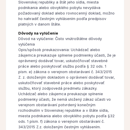
Slovenskej republiky a štát jeho sídla, miesta
podnikania alebo obvyklého pobytu nevydáva
požadovaný doklad alebo rovnocenný doklad, možno
ho nahradiť čestným vyhlásením podľa predpisov
platných v danom štáte.
Dôvody na vylúčenie
Dôvod na vylúčenie: Čisto vnútroštátne dôvody
vylúčenia
Opis/spôsob preukazovania: Uchádzač alebo
záujemca preukazuje splnenie podmienky účasti, že je
oprávnený dodávať tovar, uskutočňovať stavebné
práce alebo poskytovať službu podľa § 32 ods. 1
písm. e) zákona o verejnom obstarávaní č. 343/2015
Z. z. doloženým dokladom o oprávnení dodávať tovar,
uskutočňovať stavebné práce alebo poskytovať
službu, ktorý zodpovedá predmetu zákazky.
Uchádzač alebo záujemca preukazuje splnenie
podmienky účasti, že nemá uložený zákaz účasti vo
verejnom obstarávaní potvrdený konečným
rozhodnutím v Slovenskej republike a v štáte sídla,
miesta podnikania alebo obvyklého pobytu podľa §32
ods. 1 písm. f) zákona o verejnom obstarávaní č.
343/2015 Z.z. doloženým čestným vyhlásením.