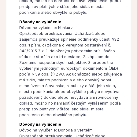
doklad, možno ho nahradiť čestným vyhlásením podľa
predpisov platných v štáte jeho sídla, miesta
podnikania alebo obvyklého pobytu.
Dôvody na vylúčenie
Dôvod na vylúčenie: Konkurz
Opis/spôsob preukazovania: Uchádzač alebo
záujemca preukazuje splnenie podmienky účasti §32
ods. 1 písm. d) zákona o verejnom obstarávaní č.
343/2015 Z.z. 1. doloženým potvrdením príslušného
súdu nie starším ako tri mesiace, 2. zápisom do
Zoznamu hospodárskych subjektov, 3. predbežne
vyplneným jednotným európskym dokumentom (JED)
podľa § 39 ods. (1) ZVO. Ak uchádzač alebo záujemca
má sídlo, miesto podnikania alebo obvyklý pobyt
mimo územia Slovenskej republiky a štát jeho sídla,
miesta podnikania alebo obvyklého pobytu nevydáva
požadovaný doklad alebo nevydáva ani rovnocenný
doklad, možno ho nahradiť čestným vyhlásením podľa
predpisov platných v štáte jeho sídla, miesta
podnikania alebo obvyklého pobytu.
Dôvody na vylúčenie
Dôvod na vylúčenie: Dohoda s veriteľmi
Opis/spôsob preukazovania: Uchádzač alebo