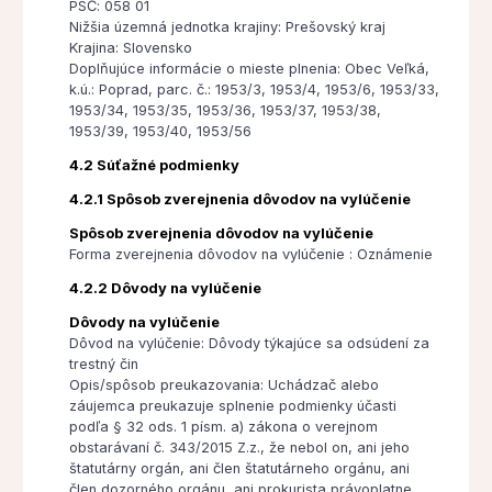
PSČ: 058 01
Nižšia územná jednotka krajiny: Prešovský kraj
Krajina: Slovensko
Doplňujúce informácie o mieste plnenia: Obec Veľká,
k.ú.: Poprad, parc. č.: 1953/3, 1953/4, 1953/6, 1953/33,
1953/34, 1953/35, 1953/36, 1953/37, 1953/38,
1953/39, 1953/40, 1953/56
4.2 Súťažné podmienky
4.2.1 Spôsob zverejnenia dôvodov na vylúčenie
Spôsob zverejnenia dôvodov na vylúčenie
Forma zverejnenia dôvodov na vylúčenie : Oznámenie
4.2.2 Dôvody na vylúčenie
Dôvody na vylúčenie
Dôvod na vylúčenie: Dôvody týkajúce sa odsúdení za
trestný čin
Opis/spôsob preukazovania: Uchádzač alebo
záujemca preukazuje splnenie podmienky účasti
podľa § 32 ods. 1 písm. a) zákona o verejnom
obstarávaní č. 343/2015 Z.z., že nebol on, ani jeho
štatutárny orgán, ani člen štatutárneho orgánu, ani
člen dozorného orgánu, ani prokurista právoplatne