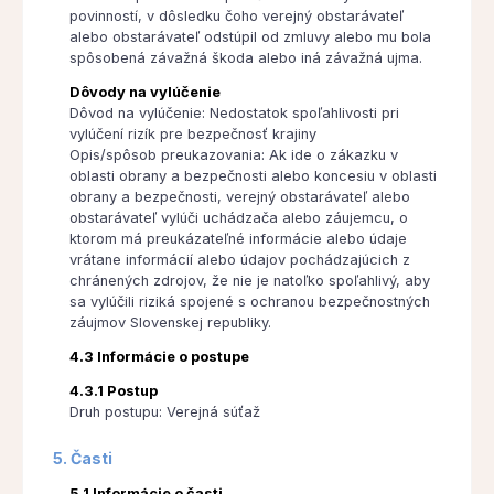
povinností, v dôsledku čoho verejný obstarávateľ
alebo obstarávateľ odstúpil od zmluvy alebo mu bola
spôsobená závažná škoda alebo iná závažná ujma.
Dôvody na vylúčenie
Dôvod na vylúčenie: Nedostatok spoľahlivosti pri
vylúčení rizík pre bezpečnosť krajiny
Opis/spôsob preukazovania: Ak ide o zákazku v
oblasti obrany a bezpečnosti alebo koncesiu v oblasti
obrany a bezpečnosti, verejný obstarávateľ alebo
obstarávateľ vylúči uchádzača alebo záujemcu, o
ktorom má preukázateľné informácie alebo údaje
vrátane informácií alebo údajov pochádzajúcich z
chránených zdrojov, že nie je natoľko spoľahlivý, aby
sa vylúčili riziká spojené s ochranou bezpečnostných
záujmov Slovenskej republiky.
4.3 Informácie o postupe
4.3.1 Postup
Druh postupu: Verejná súťaž
5. Časti
5.1 Informácie o časti