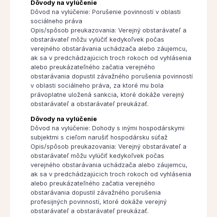
Dôvody na vylúčenie
Dôvod na vylúčenie: Porušenie povinností v oblasti
sociálneho práva
Opis/spôsob preukazovania: Verejný obstarávateľ a
obstarávateľ môžu vylúčiť kedykoľvek počas
verejného obstarávania uchádzača alebo záujemcu,
ak sa v predchádzajúcich troch rokoch od vyhlásenia
alebo preukázateľného začatia verejného
obstarávania dopustil závažného porušenia povinností
v oblasti sociálneho práva, za ktoré mu bola
právoplatne uložená sankcia, ktoré dokáže verejný
obstarávateľ a obstarávateľ preukázať.
Dôvody na vylúčenie
Dôvod na vylúčenie: Dohody s inými hospodárskymi
subjektmi s cieľom narušiť hospodársku súťaž
Opis/spôsob preukazovania: Verejný obstarávateľ a
obstarávateľ môžu vylúčiť kedykoľvek počas
verejného obstarávania uchádzača alebo záujemcu,
ak sa v predchádzajúcich troch rokoch od vyhlásenia
alebo preukázateľného začatia verejného
obstarávania dopustil závažného porušenia
profesijných povinností, ktoré dokáže verejný
obstarávateľ a obstarávateľ preukázať.