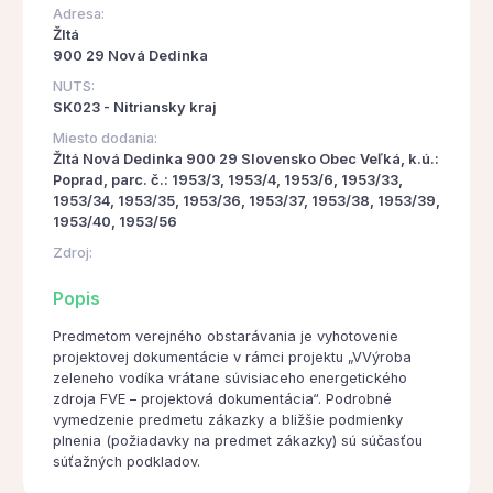
Adresa:
Žltá
900 29 Nová Dedinka
NUTS:
SK023 - Nitriansky kraj
Miesto dodania:
Žltá Nová Dedinka 900 29 Slovensko Obec Veľká, k.ú.:
Poprad, parc. č.: 1953/3, 1953/4, 1953/6, 1953/33,
1953/34, 1953/35, 1953/36, 1953/37, 1953/38, 1953/39,
1953/40, 1953/56
Zdroj:
Popis
Predmetom verejného obstarávania je vyhotovenie
projektovej dokumentácie v rámci projektu „VVýroba
zeleneho vodíka vrátane súvisiaceho energetického
zdroja FVE – projektová dokumentácia“. Podrobné
vymedzenie predmetu zákazky a bližšie podmienky
plnenia (požiadavky na predmet zákazky) sú súčasťou
súťažných podkladov.