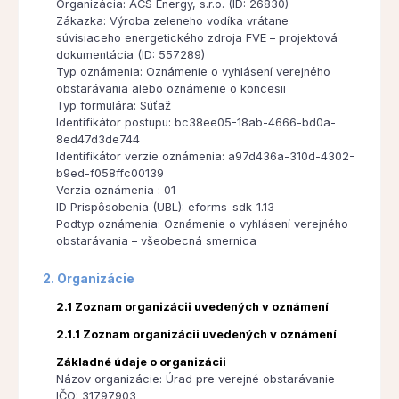
Organizácia: ACS Energy, s.r.o. (ID: 26830)
Zákazka: Výroba zeleneho vodíka vrátane
súvisiaceho energetického zdroja FVE – projektová
dokumentácia (ID: 557289)
Typ oznámenia: Oznámenie o vyhlásení verejného
obstarávania alebo oznámenie o koncesii
Typ formulára: Súťaž
Identifikátor postupu: bc38ee05-18ab-4666-bd0a-
8ed47d3de744
Identifikátor verzie oznámenia: a97d436a-310d-4302-
b9ed-f058ffc00139
Verzia oznámenia : 01
ID Prispôsobenia (UBL): eforms-sdk-1.13
Podtyp oznámenia: Oznámenie o vyhlásení verejného
obstarávania – všeobecná smernica
2. Organizácie
2.1 Zoznam organizácii uvedených v oznámení
2.1.1 Zoznam organizácii uvedených v oznámení
Základné údaje o organizácii
Názov organizácie: Úrad pre verejné obstarávanie
IČO: 31797903