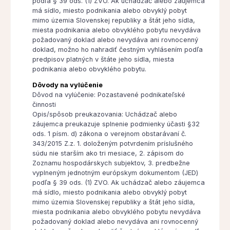
podľa § 39 ods. (1) ZVO. Ak uchádzač alebo záujemca
má sídlo, miesto podnikania alebo obvyklý pobyt
mimo územia Slovenskej republiky a štát jeho sídla,
miesta podnikania alebo obvyklého pobytu nevydáva
požadovaný doklad alebo nevydáva ani rovnocenný
doklad, možno ho nahradiť čestným vyhlásením podľa
predpisov platných v štáte jeho sídla, miesta
podnikania alebo obvyklého pobytu.
Dôvody na vylúčenie
Dôvod na vylúčenie: Pozastavené podnikateľské
činnosti
Opis/spôsob preukazovania: Uchádzač alebo
záujemca preukazuje splnenie podmienky účasti §32
ods. 1 písm. d) zákona o verejnom obstarávaní č.
343/2015 Z.z. 1. doloženým potvrdením príslušného
súdu nie starším ako tri mesiace, 2. zápisom do
Zoznamu hospodárskych subjektov, 3. predbežne
vyplneným jednotným európskym dokumentom (JED)
podľa § 39 ods. (1) ZVO. Ak uchádzač alebo záujemca
má sídlo, miesto podnikania alebo obvyklý pobyt
mimo územia Slovenskej republiky a štát jeho sídla,
miesta podnikania alebo obvyklého pobytu nevydáva
požadovaný doklad alebo nevydáva ani rovnocenný