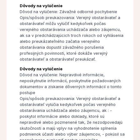
Dôvody na vylúčenie
Dôvod na vylúčenie: Závažné odborné pochybenie
Opis/spôsob preukazovania: Verejný obstarávateľ a
obstarávateľ môžu vylúčiť kedykoľvek počas
verejného obstarávania uchádzača alebo záujemcu,
ak sa v predchádzajúcich troch rokoch od vyhlásenia
alebo preukázateľného začatia verejného
obstarávania dopustil závažného porušenia
profesijných povinností, ktoré dokáže verejný
obstarávateľ a obstarávateľ preukázať.
Dôvody na vylúčenie
Dôvod na vylúčenie: Nepravdivé informácie,
neposkytnutie informácií, poskytnutie požadovaných
dokumentov a získanie dôverných informácií o tomto
postupe
Opis/spôsob preukazovania: Verejný obstarávateľ a
obstarávateľ vylúčia kedykoľvek počas verejného
obstarávania uchádzača alebo záujemcu, ak : -
poskytol informácie alebo doklady, ktoré sú
nepravdivé alebo pozmenené tak, že nezodpovedajú
skutočnosti a majú vplyv na vyhodnotenie splnenia
podmienok účasti alebo výber záujemcov, - pokúsil sa