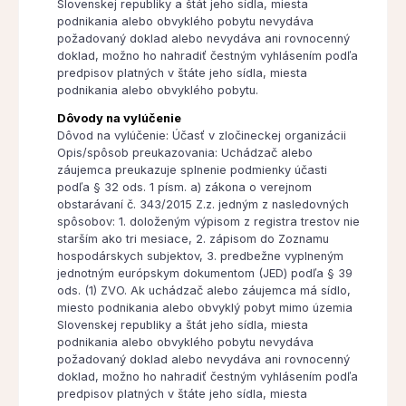
Slovenskej republiky a štát jeho sídla, miesta
podnikania alebo obvyklého pobytu nevydáva
požadovaný doklad alebo nevydáva ani rovnocenný
doklad, možno ho nahradiť čestným vyhlásením podľa
predpisov platných v štáte jeho sídla, miesta
podnikania alebo obvyklého pobytu.
Dôvody na vylúčenie
Dôvod na vylúčenie: Účasť v zločineckej organizácii
Opis/spôsob preukazovania: Uchádzač alebo
záujemca preukazuje splnenie podmienky účasti
podľa § 32 ods. 1 písm. a) zákona o verejnom
obstarávaní č. 343/2015 Z.z. jedným z nasledovných
spôsobov: 1. doloženým výpisom z registra trestov nie
starším ako tri mesiace, 2. zápisom do Zoznamu
hospodárskych subjektov, 3. predbežne vyplneným
jednotným európskym dokumentom (JED) podľa § 39
ods. (1) ZVO. Ak uchádzač alebo záujemca má sídlo,
miesto podnikania alebo obvyklý pobyt mimo územia
Slovenskej republiky a štát jeho sídla, miesta
podnikania alebo obvyklého pobytu nevydáva
požadovaný doklad alebo nevydáva ani rovnocenný
doklad, možno ho nahradiť čestným vyhlásením podľa
predpisov platných v štáte jeho sídla, miesta