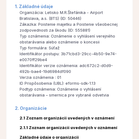
1. Základné údaje
Organizácia: Letisko M.R.Štefánika - Airport
Bratislava, a.s. (BTS) (ID: 50446)
Zákazka: Poistenie majetku a Poistenie všeobecnej
zodpovednosti za škodu (ID: 555881)
Typ oznámenia: Oznámenie o vyhlásení verejného
obstarávania alebo oznámenie o koncesii
Typ formulára: Súťaž
Identifikátor postupu: 3b71cbd3-29cc-4b50-9e74-
e0070ff29be4
Identifikátor verzie oznámenia: adc672c2-d0d9-
492b-bae4-19d6984df090
Verzia oznámenia : 01
ID Prispôsobenia (UBL): eforms-sdk-1.13
Podtyp oznámenia: Oznámenie o vyhlásení
obstarávania – smernica pre vybrané odvetvia
2. Organizácie
2.1 Zoznam organizácii uvedených v oznámení
2.1.1 Zoznam organizácii uvedených v oznámení
Základné údaje o organizácii