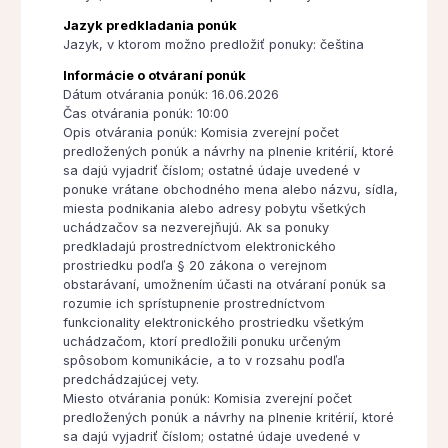
Jazyk predkladania ponúk
Jazyk, v ktorom možno predložiť ponuky: čeština
Informácie o otváraní ponúk
Dátum otvárania ponúk: 16.06.2026
Čas otvárania ponúk: 10:00
Opis otvárania ponúk: Komisia zverejní počet
predložených ponúk a návrhy na plnenie kritérií, ktoré
sa dajú vyjadriť číslom; ostatné údaje uvedené v
ponuke vrátane obchodného mena alebo názvu, sídla,
miesta podnikania alebo adresy pobytu všetkých
uchádzačov sa nezverejňujú. Ak sa ponuky
predkladajú prostredníctvom elektronického
prostriedku podľa § 20 zákona o verejnom
obstarávaní, umožnením účasti na otváraní ponúk sa
rozumie ich sprístupnenie prostredníctvom
funkcionality elektronického prostriedku všetkým
uchádzačom, ktorí predložili ponuku určeným
spôsobom komunikácie, a to v rozsahu podľa
predchádzajúcej vety.
Miesto otvárania ponúk: Komisia zverejní počet
predložených ponúk a návrhy na plnenie kritérií, ktoré
sa dajú vyjadriť číslom; ostatné údaje uvedené v