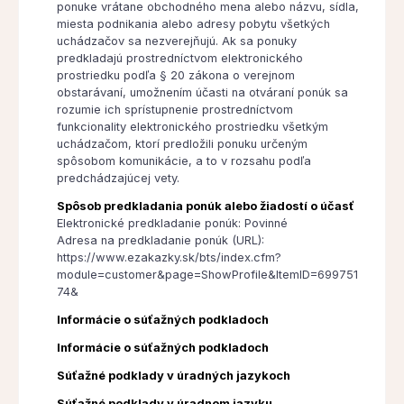
ponuke vrátane obchodného mena alebo názvu, sídla,
miesta podnikania alebo adresy pobytu všetkých
uchádzačov sa nezverejňujú. Ak sa ponuky
predkladajú prostredníctvom elektronického
prostriedku podľa § 20 zákona o verejnom
obstarávaní, umožnením účasti na otváraní ponúk sa
rozumie ich sprístupnenie prostredníctvom
funkcionality elektronického prostriedku všetkým
uchádzačom, ktorí predložili ponuku určeným
spôsobom komunikácie, a to v rozsahu podľa
predchádzajúcej vety.
Spôsob predkladania ponúk alebo žiadostí o účasť
Elektronické predkladanie ponúk: Povinné
Adresa na predkladanie ponúk (URL):
https://www.ezakazky.sk/bts/index.cfm?
module=customer&page=ShowProfile&ItemID=699751
74&
Informácie o súťažných podkladoch
Informácie o súťažných podkladoch
Súťažné podklady v úradných jazykoch
Súťažné podklady v úradnom jazyku