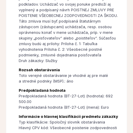
podkladov. Uchádzač vo svojej ponuke predloží aj
vyplnený a podpísaný návrh POISTNEJ ZMLUVY PRE
POISTENIE VŠEOBECNEJ ZODPOVEDNOSTI ZA ŠKODU.
Táto zmluva musí byť podpísaná štatutárnym
zástupcom (zástupcami) uchádzača, resp. osobou
oprávnenou konať v mene uchádzača, príp. v mene
skupiny „poisťovateľov“ alebo „poistiteľov“. Súčasťou
zmluvy budú aj prílohy: Príloha č. 1: Tabuľka
vyhodnotenia Príloha č. 2: Všeobecné poistné
podmienky, zmluvné dojednania poisťovateľa
Druh zákazky: Služby
Rozsah obstarávania
Toto verejné obstarávanie je vhodné aj pre malé
a stredné podniky (MSP).: áno
Predpokladaná hodnota
Predpokladaná hodnota (BT-27-Lot) (hodnota): 692
500.00
Predpokladaná hodnota (BT-27-Lot) (mena): Euro
Informácie o hlavnej klasifikácii predmetu zákazky
Typ klasifikácie: Spoločný slovník obstarávania
Hlavný CPV kód: Všeobecné poistenie zodpovednosti