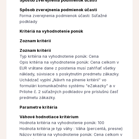
Spôsob zverejnenia podmienok účasti
Spôsob zverejnenia podmienok účasti
Forma zverejnenia podmienok účasti: Súťažné
podklady
Kritériá na vyhodnotenie ponúk
Zoznam kritérií
Zoznam kritérií
Typ kritéria na vyhodnotenie ponúk: Cena
Opis kritéria na vyhodnotenie ponúk: Cena celkom v
EUR vrátane dane z poistenia musí zahŕňať všetky
náklady, súvisiace s poskytnutím predmetu zákazky.
Uchádzač vyplní „Návrh na plnenie kritérií“ vo
formulári komunikačného systému "eZakazky" a v
Prílohe č. 2 súťažných podkladov pre príslušnú časť
predmetu zákazky.
Parametre kritéria
Váhové hodnotiace kritérium
Hodnota kritéria na vyhodnotenie ponúk: 100
Hodnota kritéria je typ váhy : Váha (percentá, presne)
Názov kritéria na vyhodnotenie ponúk: Cena celkom v