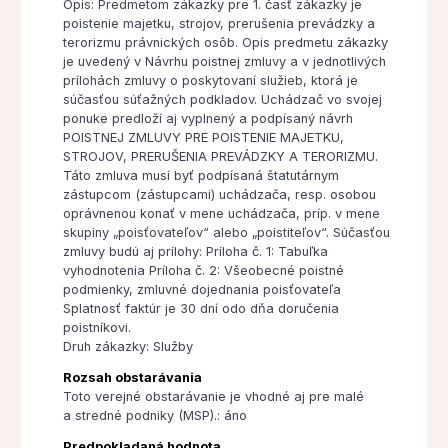
Opis: Predmetom zákazky pre 1. časť zákazky je
poistenie majetku, strojov, prerušenia prevádzky a
terorizmu právnických osôb. Opis predmetu zákazky
je uvedený v Návrhu poistnej zmluvy a v jednotlivých
prílohách zmluvy o poskytovaní služieb, ktorá je
súčasťou súťažných podkladov. Uchádzač vo svojej
ponuke predloží aj vyplnený a podpísaný návrh
POISTNEJ ZMLUVY PRE POISTENIE MAJETKU,
STROJOV, PRERUŠENIA PREVÁDZKY A TERORIZMU.
Táto zmluva musí byť podpísaná štatutárnym
zástupcom (zástupcami) uchádzača, resp. osobou
oprávnenou konať v mene uchádzača, príp. v mene
skupiny „poisťovateľov“ alebo „poistiteľov“. Súčasťou
zmluvy budú aj prílohy: Príloha č. 1: Tabuľka
vyhodnotenia Príloha č. 2: Všeobecné poistné
podmienky, zmluvné dojednania poisťovateľa
Splatnosť faktúr je 30 dní odo dňa doručenia
poistníkovi.
Druh zákazky: Služby
Rozsah obstarávania
Toto verejné obstarávanie je vhodné aj pre malé
a stredné podniky (MSP).: áno
Predpokladaná hodnota