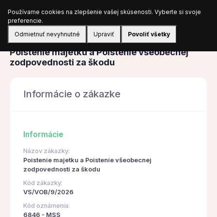
Používame cookies na zlepšenie vašej skúsenosti. Vyberte si svoje
Prihlásiť sa
preferencie.
Odmietnuť nevyhnutné
Upraviť
Povoliť všetky
Obstarávanie
Poistenie majetku a Poistenie všeobecnej
zodpovednosti za škodu
Informácie o zákazke
Informácie
Názov zákazky:
Poistenie majetku a Poistenie všeobecnej
zodpovednosti za škodu
Kód zákazky:
VS/VOB/9/2026
Kód oznámenia:
6846 - MSS