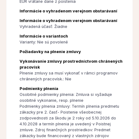
EUR vrátane dane z poistenia
Informácie o vyhradenom verejnom obstarávaní
Informácie o vyhradenom verejnom obstarávaní
Vyhradená účasť: Žiadne
Informácie o variantoch
Varianty: Nie sú povolené
Požiadavky na plnenie zmluvy
Vykonávanie zmluvy prostredníctvom chránených
pracovísk
Plnenie zmluvy sa musí vykonať v rámci programov
chránených pracovísk.: Nie
Podmienky plnenia
Osobitné podmienky plnenia: Zmluva si vyžaduje
osobitné vykonanie, resp. plnenie
Podmienky plnenia zmluvy: Termín plnenia predmetu
zákazky pre 2. časť- Poistenie všeobecnej
zodpovednosti za škodu je 2 roky od 5.10.2026 do
4.10.2028 a termín plnenia je uvedený v Poistnej
zmluve. Zdroj finančných prostriedkov: Predmet
zákazky bude financovaný z vlastných zdrojov