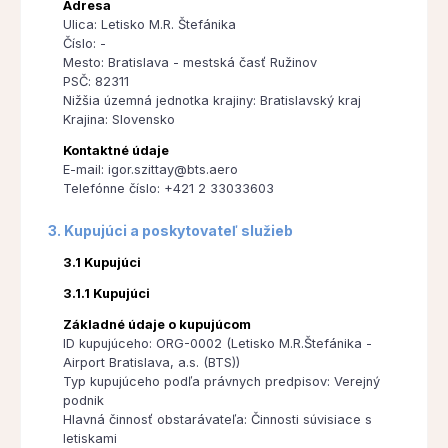
Adresa
Ulica: Letisko M.R. Štefánika
Číslo: -
Mesto: Bratislava - mestská časť Ružinov
PSČ: 82311
Nižšia územná jednotka krajiny: Bratislavský kraj
Krajina: Slovensko
Kontaktné údaje
E-mail: igor.szittay@bts.aero
Telefónne číslo: +421 2 33033603
3. Kupujúci a poskytovateľ služieb
3.1 Kupujúci
3.1.1 Kupujúci
Základné údaje o kupujúcom
ID kupujúceho: ORG-0002 (Letisko M.R.Štefánika -
Airport Bratislava, a.s. (BTS))
Typ kupujúceho podľa právnych predpisov: Verejný
podnik
Hlavná činnosť obstarávateľa: Činnosti súvisiace s
letiskami