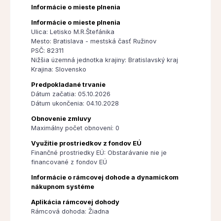
Informácie o mieste plnenia
Informácie o mieste plnenia
Ulica: Letisko M.R.Štefánika
Mesto: Bratislava - mestská časť Ružinov
PSČ: 82311
Nižšia územná jednotka krajiny: Bratislavský kraj
Krajina: Slovensko
Predpokladané trvanie
Dátum začatia: 05.10.2026
Dátum ukončenia: 04.10.2028
Obnovenie zmluvy
Maximálny počet obnovení: 0
Využitie prostriedkov z fondov EÚ
Finančné prostriedky EÚ: Obstarávanie nie je
financované z fondov EÚ
Informácie o rámcovej dohode a dynamickom
nákupnom systéme
Aplikácia rámcovej dohody
Rámcová dohoda: Žiadna