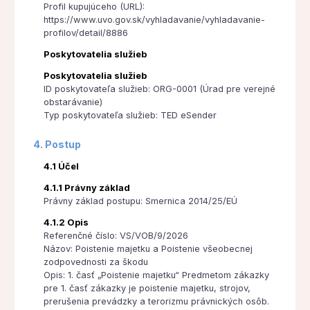
Profil kupujúceho (URL):
https://www.uvo.gov.sk/vyhladavanie/vyhladavanie-
profilov/detail/8886
Poskytovatelia služieb
Poskytovatelia služieb
ID poskytovateľa služieb: ORG-0001 (Úrad pre verejné
obstarávanie)
Typ poskytovateľa služieb: TED eSender
4. Postup
4.1 Účel
4.1.1 Právny základ
Právny základ postupu: Smernica 2014/25/EÚ
4.1.2 Opis
Referenčné číslo: VS/VOB/9/2026
Názov: Poistenie majetku a Poistenie všeobecnej
zodpovednosti za škodu
Opis: 1. časť „Poistenie majetku“ Predmetom zákazky
pre 1. časť zákazky je poistenie majetku, strojov,
prerušenia prevádzky a terorizmu právnických osôb.