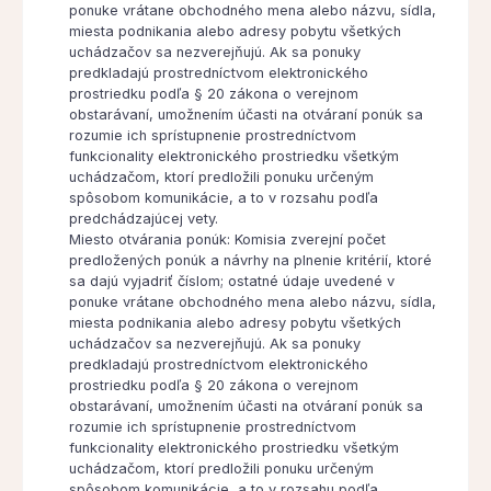
ponuke vrátane obchodného mena alebo názvu, sídla,
miesta podnikania alebo adresy pobytu všetkých
uchádzačov sa nezverejňujú. Ak sa ponuky
predkladajú prostredníctvom elektronického
prostriedku podľa § 20 zákona o verejnom
obstarávaní, umožnením účasti na otváraní ponúk sa
rozumie ich sprístupnenie prostredníctvom
funkcionality elektronického prostriedku všetkým
uchádzačom, ktorí predložili ponuku určeným
spôsobom komunikácie, a to v rozsahu podľa
predchádzajúcej vety.
Miesto otvárania ponúk: Komisia zverejní počet
predložených ponúk a návrhy na plnenie kritérií, ktoré
sa dajú vyjadriť číslom; ostatné údaje uvedené v
ponuke vrátane obchodného mena alebo názvu, sídla,
miesta podnikania alebo adresy pobytu všetkých
uchádzačov sa nezverejňujú. Ak sa ponuky
predkladajú prostredníctvom elektronického
prostriedku podľa § 20 zákona o verejnom
obstarávaní, umožnením účasti na otváraní ponúk sa
rozumie ich sprístupnenie prostredníctvom
funkcionality elektronického prostriedku všetkým
uchádzačom, ktorí predložili ponuku určeným
spôsobom komunikácie, a to v rozsahu podľa