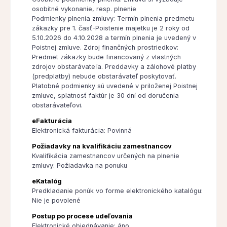
osobitné vykonanie, resp. plnenie
Podmienky plnenia zmluvy: Termín plnenia predmetu
zákazky pre 1. časť-Poistenie majetku je 2 roky od
5.10.2026 do 4.10.2028 a termín plnenia je uvedený v
Poistnej zmluve. Zdroj finančných prostriedkov:
Predmet zákazky bude financovaný z vlastných
zdrojov obstarávateľa. Preddavky a zálohové platby
(predplatby) nebude obstarávateľ poskytovať.
Platobné podmienky sú uvedené v priloženej Poistnej
zmluve, splatnosť faktúr je 30 dní od doručenia
obstarávateľovi.
eFakturácia
Elektronická fakturácia: Povinná
Požiadavky na kvalifikáciu zamestnancov
Kvalifikácia zamestnancov určených na plnenie
zmluvy: Požiadavka na ponuku
eKatalóg
Predkladanie ponúk vo forme elektronického katalógu:
Nie je povolené
Postup po procese udeľovania
Elektronické objednávanie: áno