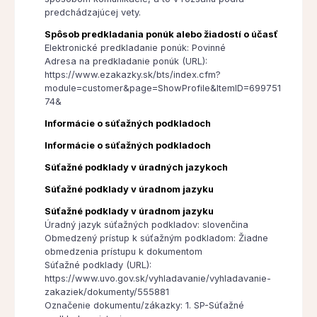
predchádzajúcej vety.
Spôsob predkladania ponúk alebo žiadostí o účasť
Elektronické predkladanie ponúk: Povinné
Adresa na predkladanie ponúk (URL):
https://www.ezakazky.sk/bts/index.cfm?
module=customer&page=ShowProfile&ItemID=699751
74&
Informácie o súťažných podkladoch
Informácie o súťažných podkladoch
Súťažné podklady v úradných jazykoch
Súťažné podklady v úradnom jazyku
Súťažné podklady v úradnom jazyku
Úradný jazyk súťažných podkladov: slovenčina
Obmedzený prístup k súťažným podkladom: Žiadne
obmedzenia prístupu k dokumentom
Súťažné podklady (URL):
https://www.uvo.gov.sk/vyhladavanie/vyhladavanie-
zakaziek/dokumenty/555881
Označenie dokumentu/zákazky: 1. SP-Súťažné