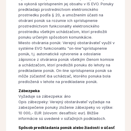
sa vykoná sprístupnením jej obsahu v IS EVO. Ponuky
predkladajú prostredníctvom elektronického
prostriedku podľa § 20, a umožnením účasti na
otváraní ponúk sa rozumie ich sprístupnenie
prostredníctvom funkcionality elektronického
prostriedku všetkým uchádzačom, ktorí predložili
ponuku určeným spôsobom komunikácie.
Miesto otvárania ponúk: Verejný obstarávateľ využil v
systéme EVO funkcionalitu "on-line"sprístupnenie
ponúk, t.j. automatické vytvorenie a odoslanie
zápisnice z otvárania ponúk všetkým členom komisie
a uchádzačom, ktorí predložili ponuku do lehoty na
predkladanie ponúk. On-line sprístupnenia ponúk sa
môže zúčastniť iba uchádzač, ktorého ponuka bola
predložená v lehote na predkladanie ponúk.
Zábezpeka
Vyžaduje sa zábezpeka: áno
Opis zábezpeky: Verejný obstarávateľ vyžaduje na
zabezpečenie ponuky zloženie zábezpeky vo výške:
10 000,- EUR (slovom: desaťtisíc eur). Bližšie
informácie sú uvedené v súťažných podkladoch.
Spôsob predkladania ponúk alebo žiadostí o účasť