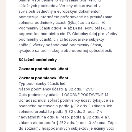
platné. Vzor čestného vyhlásenia tvorí Prílohu
súťažných podkladov. Verejný obstarávateľ v
súvislosti Jednotným európskym dokumentom
obmedzuje informácie požadované na preukázanie
splnenia podmienky účasti (týkajúce sa časti IV:
Podmienky účasti oddiel A až D) na jednu otázku, s
odpoveďou áno alebo nie (?: Globálny údaj pre všetky
podmienky účasti), t. j. či hospodárske subjekty
spĺňajú všetky požadované podmienky účasti,
týkajúce sa technickej alebo odbornej spôsobilosti.
Súťažné podmienky
Zoznam podmienok účasti
Zoznam podmienok účasti
Typ podmienky účasti: Iné
Názov podmienky účasti: § 32 ods. 1 ZVO
Opis podmienky účasti: 1 OSOBNÉ POSTAVENIE 1.1
Uchádzač musí spĺňať podmienky účasti týkajúce sa
osobného postavenia podľa § 32 ods. 1 zákona. Ich
splnenie preukáže podľa § 32 ods. 2, ods. 7 v
nadväznosti na ods. 8, resp. podľa § 32 ods. 4 a 5
zákona alebo podľa § 152 ods. 1, ods. 3 zákona. Zápis
do zoznamu hospodárskych subjektov je účinný voči