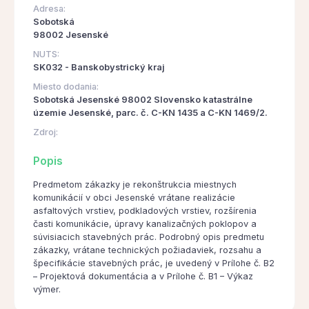
Adresa:
Sobotská
98002 Jesenské
NUTS:
SK032 - Banskobystrický kraj
Miesto dodania:
Sobotská Jesenské 98002 Slovensko katastrálne
územie Jesenské, parc. č. C-KN 1435 a C-KN 1469/2.
Zdroj:
Popis
Predmetom zákazky je rekonštrukcia miestnych
komunikácií v obci Jesenské vrátane realizácie
asfaltových vrstiev, podkladových vrstiev, rozšírenia
časti komunikácie, úpravy kanalizačných poklopov a
súvisiacich stavebných prác. Podrobný opis predmetu
zákazky, vrátane technických požiadaviek, rozsahu a
špecifikácie stavebných prác, je uvedený v Prílohe č. B2
– Projektová dokumentácia a v Prílohe č. B1 – Výkaz
výmer.