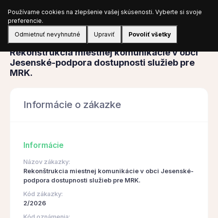
Používame cookies na zlepšenie vašej skúsenosti. Vyberte si svoje
Prihlásiť sa
preferencie.
Odmietnuť nevyhnutné
Upraviť
Povoliť všetky
Obstarávanie
Rekonštrukcia miestnej komunikácie v obci
Jesenské-podpora dostupnosti služieb pre
MRK.
Informácie o zákazke
Informácie
Názov zákazky:
Rekonštrukcia miestnej komunikácie v obci Jesenské-
podpora dostupnosti služieb pre MRK.
Kód zákazky:
2/2026
Kód oznámenia: