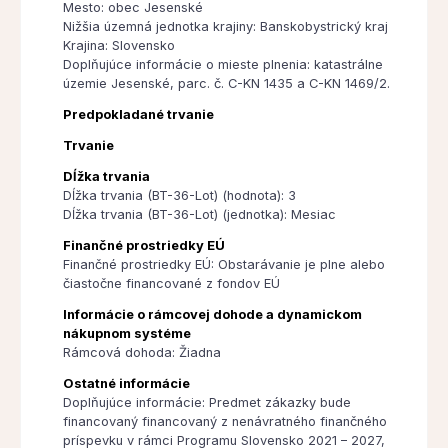
Mesto: obec Jesenské
Nižšia územná jednotka krajiny: Banskobystrický kraj
Krajina: Slovensko
Doplňujúce informácie o mieste plnenia: katastrálne
územie Jesenské, parc. č. C-KN 1435 a C-KN 1469/2.
Predpokladané trvanie
Trvanie
Dĺžka trvania
Dĺžka trvania (BT-36-Lot) (hodnota): 3
Dĺžka trvania (BT-36-Lot) (jednotka): Mesiac
Finančné prostriedky EÚ
Finančné prostriedky EÚ: Obstarávanie je plne alebo
čiastočne financované z fondov EÚ
Informácie o rámcovej dohode a dynamickom
nákupnom systéme
Rámcová dohoda: Žiadna
Ostatné informácie
Doplňujúce informácie: Predmet zákazky bude
financovaný financovaný z nenávratného finančného
príspevku v rámci Programu Slovensko 2021 – 2027,