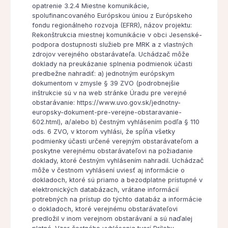
opatrenie 3.2.4 Miestne komunikácie,
spolufinancovaného Európskou úniou z Európskeho
fondu regionálneho rozvoja (EFRR), názov projektu:
Rekonštrukcia miestnej komunikácie v obci Jesenské-
podpora dostupnosti služieb pre MRK a z vlastných
zdrojov verejného obstarávateľa. Uchádzač môže
doklady na preukázanie splnenia podmienok účasti
predbežne nahradiť: a) jednotným európskym
dokumentom v zmysle § 39 ZVO (podrobnejšie
inštrukcie sú v na web stránke Úradu pre verejné
obstarávanie: https://www.uvo.gov.sk/jednotny-
europsky-dokument-pre-verejne-obstaravanie-
602.html), a/alebo b) čestným vyhlásením podľa § 110
ods. 6 ZVO, v ktorom vyhlási, že spĺňa všetky
podmienky účasti určené verejným obstarávateľom a
poskytne verejnému obstarávateľovi na požiadanie
doklady, ktoré čestným vyhlásením nahradil. Uchádzač
môže v čestnom vyhlásení uviesť aj informácie o
dokladoch, ktoré sú priamo a bezodplatne prístupné v
elektronických databázach, vrátane informácií
potrebných na prístup do týchto databáz a informácie
o dokladoch, ktoré verejnému obstarávateľovi
predložil v inom verejnom obstarávaní a sú naďalej