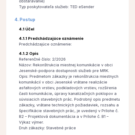
obstarávanie)
Typ poskytovateľa služieb: TED eSender
4. Postup
4.1 Účel
4.1.1 Predchádzajúce oznámenie
Predchádzajúce oznámenie:
4.1.2 Opis
Referenčné číslo: 2/2026
Názov: Rekonštrukcia miestnej komunikácie v obci
Jesenské-podpora dostupnosti služieb pre MRK.
Opis: Predmetom zákazky je rekonštrukcia miestnych
komunikácií v obci Jesenské vrátane realizácie
asfaltových vrstiev, podkladových vrstiev, rozšírenia
časti komunikácie, úpravy kanalizačných poklopov a
súvisiacich stavebných prác. Podrobný opis predmetu
zákazky, vrátane technických požiadaviek, rozsahu a
špecifikácie stavebných prác, je uvedený v Prílohe č.
B2 – Projektová dokumentácia a v Prílohe č. B1 –
Výkaz výmer.
Druh zákazky: Stavebné práce