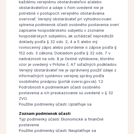
každému verejnému obstarávateľovi a/alebo
obstarávateľovi a údaje v ňom uvedené nie je
potrebné v postupoch verejného obstarávania
overovať. Verejný obstarávateľ pri vyhodnocovaní
splnenia podmienok účasti osobného postavenia overí
zapísanie hospodárskeho subjektu v zozname
hospodárskych subjektov, ak uchádzač nepredložil
doklady podľa § 32 ods. 2, 4 a 5 alebo iný
rovnocenný zápis alebo potvrdenie o zápise podľa §
152 ods. 3 zákona. Dokladom podľa § 32 ods. 7 v
nadväznosti na ods. 8 je čestné vyhlásenie, ktorého
vzor je uvedený v Prílohe č. A7 súťažných podkladov.
Verejný obstarávateľ nie je oprávnený použiť údaje z
informačných systémov verejnej správy podľa
osobitného predpisu (portál oversi.gov.sk). 1.2
Podrobnosti k podmienkam účasti osobného
postavenia a ich preukazovanie sú uvedené v § 32
ZVO.
Použitie podmienky účasti: Uplatňuje sa
Zoznam podmienok účasti
Typ podmienky účasti: Ekonomické a finančné
postavenie
Použitie podmienky účasti: Neuplatňuje sa