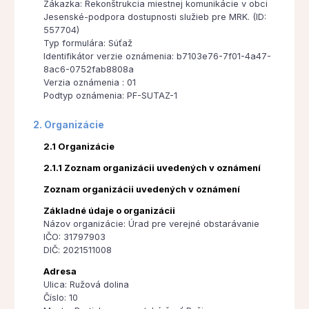
Zákazka: Rekonštrukcia miestnej komunikácie v obci
Jesenské-podpora dostupnosti služieb pre MRK. (ID:
557704)
Typ formulára: Súťaž
Identifikátor verzie oznámenia: b7103e76-7f01-4a47-
8ac6-0752fab8808a
Verzia oznámenia : 01
Podtyp oznámenia: PF-SUTAZ-1
2. Organizácie
2.1 Organizácie
2.1.1 Zoznam organizácii uvedených v oznámení
Zoznam organizácii uvedených v oznámení
Základné údaje o organizácii
Názov organizácie: Úrad pre verejné obstarávanie
IČO: 31797903
DIČ: 2021511008
Adresa
Ulica: Ružová dolina
Číslo: 10