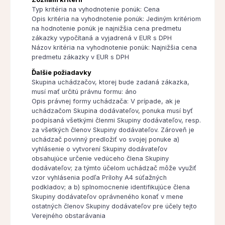
Typ kritéria na vyhodnotenie ponúk: Cena
Opis kritéria na vyhodnotenie ponúk: Jediným kritériom
na hodnotenie ponúk je najnižšia cena predmetu
zákazky vypočítaná a vyjadrená v EUR s DPH
Názov kritéria na vyhodnotenie ponúk: Najnižšia cena
predmetu zákazky v EUR s DPH
Ďalšie požiadavky
Skupina uchádzačov, ktorej bude zadaná zákazka,
musí mať určitú právnu formu: áno
Opis právnej formy uchádzača: V prípade, ak je
uchádzačom Skupina dodávateľov, ponuka musí byť
podpísaná všetkými členmi Skupiny dodávateľov, resp.
za všetkých členov Skupiny dodávateľov. Zároveň je
uchádzač povinný predložiť vo svojej ponuke a)
vyhlásenie o vytvorení Skupiny dodávateľov
obsahujúce určenie vedúceho člena Skupiny
dodávateľov; za týmto účelom uchádzač môže využiť
vzor vyhlásenia podľa Prílohy A4 súťažných
podkladov; a b) splnomocnenie identifikujúce člena
Skupiny dodávateľov oprávneného konať v mene
ostatných členov Skupiny dodávateľov pre účely tejto
Verejného obstarávania