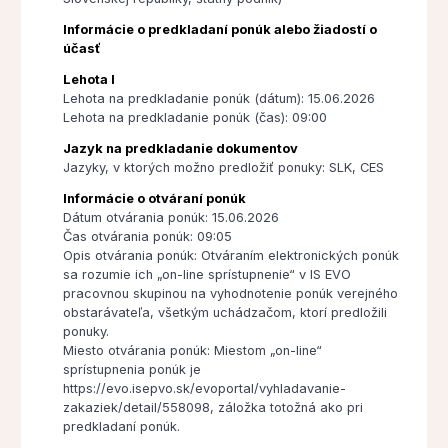
Informácie o predkladaní ponúk alebo žiadostí o
účasť
Lehota I
Lehota na predkladanie ponúk (dátum): 15.06.2026
Lehota na predkladanie ponúk (čas): 09:00
Jazyk na predkladanie dokumentov
Jazyky, v ktorých možno predložiť ponuky: SLK, CES
Informácie o otváraní ponúk
Dátum otvárania ponúk: 15.06.2026
Čas otvárania ponúk: 09:05
Opis otvárania ponúk: Otváraním elektronických ponúk
sa rozumie ich „on-line sprístupnenie“ v IS EVO
pracovnou skupinou na vyhodnotenie ponúk verejného
obstarávateľa, všetkým uchádzačom, ktorí predložili
ponuky.
Miesto otvárania ponúk: Miestom „on-line“
sprístupnenia ponúk je
https://evo.isepvo.sk/evoportal/vyhladavanie-
zakaziek/detail/558098, záložka totožná ako pri
predkladaní ponúk.