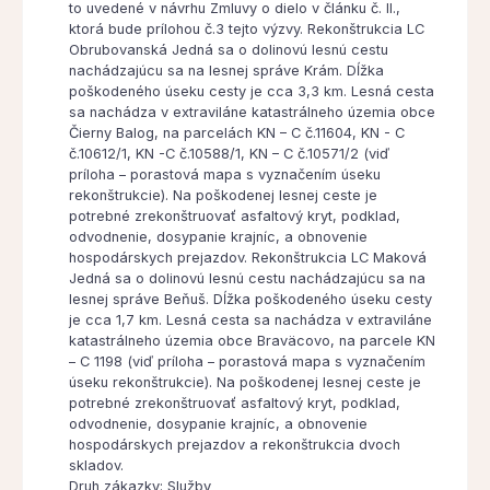
to uvedené v návrhu Zmluvy o dielo v článku č. II.,
ktorá bude prílohou č.3 tejto výzvy. Rekonštrukcia LC
Obrubovanská Jedná sa o dolinovú lesnú cestu
nachádzajúcu sa na lesnej správe Krám. Dĺžka
poškodeného úseku cesty je cca 3,3 km. Lesná cesta
sa nachádza v extraviláne katastrálneho územia obce
Čierny Balog, na parcelách KN – C č.11604, KN - C
č.10612/1, KN -C č.10588/1, KN – C č.10571/2 (viď
príloha – porastová mapa s vyznačením úseku
rekonštrukcie). Na poškodenej lesnej ceste je
potrebné zrekonštruovať asfaltový kryt, podklad,
odvodnenie, dosypanie krajníc, a obnovenie
hospodárskych prejazdov. Rekonštrukcia LC Maková
Jedná sa o dolinovú lesnú cestu nachádzajúcu sa na
lesnej správe Beňuš. Dĺžka poškodeného úseku cesty
je cca 1,7 km. Lesná cesta sa nachádza v extraviláne
katastrálneho územia obce Braväcovo, na parcele KN
– C 1198 (viď príloha – porastová mapa s vyznačením
úseku rekonštrukcie). Na poškodenej lesnej ceste je
potrebné zrekonštruovať asfaltový kryt, podklad,
odvodnenie, dosypanie krajníc, a obnovenie
hospodárskych prejazdov a rekonštrukcia dvoch
skladov.
Druh zákazky: Služby