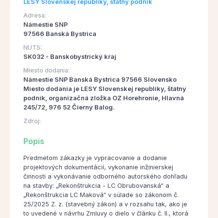
LESY Slovenskej republiky, štátny podnik
Adresa:
Námestie SNP
97566 Banská Bystrica
NUTS:
SK032 - Banskobystrický kraj
Miesto dodania:
Námestie SNP Banská Bystrica 97566 Slovensko
Miesto dodania je LESY Slovenskej republiky, štátny
podnik, organizačná zložka OZ Horehronie, Hlavná
245/72, 976 52 Čierny Balog.
Zdroj:
Popis
Predmetom zákazky je vypracovanie a dodanie
projektových dokumentácií, vykonanie inžinierskej
činnosti a vykonávanie odborného autorského dohľadu
na stavby: „Rekonštrukcia - LC Obrubovanská“ a
„Rekonštrukcia LC Maková“ v súlade so zákonom č.
25/2025 Z. z. (stavebný zákon) a v rozsahu tak, ako je
to uvedené v návrhu Zmluvy o dielo v článku č. II., ktorá