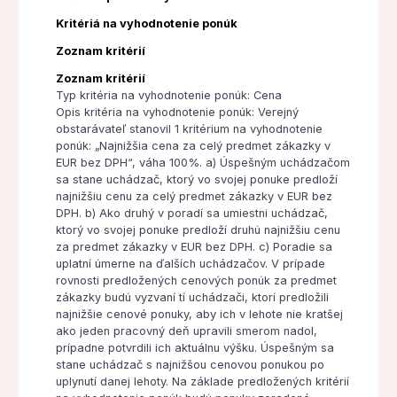
Kritériá na vyhodnotenie ponúk
Zoznam kritérií
Zoznam kritérií
Typ kritéria na vyhodnotenie ponúk: Cena
Opis kritéria na vyhodnotenie ponúk: Verejný
obstarávateľ stanovil 1 kritérium na vyhodnotenie
ponúk: „Najnižšia cena za celý predmet zákazky v
EUR bez DPH“, váha 100%. a) Úspešným uchádzačom
sa stane uchádzač, ktorý vo svojej ponuke predloží
najnižšiu cenu za celý predmet zákazky v EUR bez
DPH. b) Ako druhý v poradí sa umiestni uchádzač,
ktorý vo svojej ponuke predloží druhú najnižšiu cenu
za predmet zákazky v EUR bez DPH. c) Poradie sa
uplatní úmerne na ďalších uchádzačov. V prípade
rovnosti predložených cenových ponúk za predmet
zákazky budú vyzvaní tí uchádzači, ktorí predložili
najnižšie cenové ponuky, aby ich v lehote nie kratšej
ako jeden pracovný deň upravili smerom nadol,
prípadne potvrdili ich aktuálnu výšku. Úspešným sa
stane uchádzač s najnižšou cenovou ponukou po
uplynutí danej lehoty. Na základe predložených kritérií