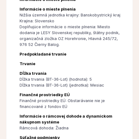
Informácie o mieste plnenia
Nižšia územná jednotka krajiny: Banskobystrický kraj
Krajina: Slovensko
Doplňujúce informácie o mieste plnenia: Miesto
dodania je LESY Slovenskej republiky, štátny podnik,
organizačná zložka OZ Horehronie, Hlavná 245/72,
976 52 Čierny Balog.
Predpokladané trvanie
Trvanie
Dĺžka trvania
Dĺžka trvania (BT-36-Lot) (hodnota): 5
Dĺžka trvania (BT-36-Lot) (jednotka): Mesiac
Finančné prostriedky EÚ
Finančné prostriedky EÚ: Obstarávanie nie je
financované z fondov EÚ
Informácie o rámcovej dohode a dynamickom
nákupnom systéme
Rámcová dohoda: Žiadna
Súťažné podmienky