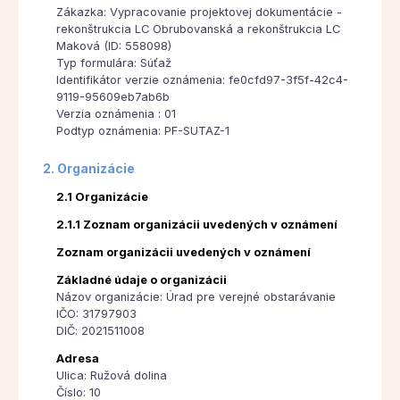
Zákazka: Vypracovanie projektovej dokumentácie -
rekonštrukcia LC Obrubovanská a rekonštrukcia LC
Maková (ID: 558098)
Typ formulára: Súťaž
Identifikátor verzie oznámenia: fe0cfd97-3f5f-42c4-
9119-95609eb7ab6b
Verzia oznámenia : 01
Podtyp oznámenia: PF-SUTAZ-1
2. Organizácie
2.1 Organizácie
2.1.1 Zoznam organizácii uvedených v oznámení
Zoznam organizácii uvedených v oznámení
Základné údaje o organizácii
Názov organizácie: Úrad pre verejné obstarávanie
IČO: 31797903
DIČ: 2021511008
Adresa
Ulica: Ružová dolina
Číslo: 10