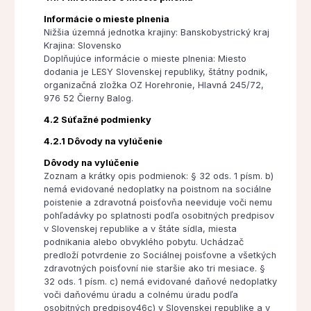
Informácie o mieste plnenia
Nižšia územná jednotka krajiny: Banskobystrický kraj
Krajina: Slovensko
Doplňujúce informácie o mieste plnenia: Miesto
dodania je LESY Slovenskej republiky, štátny podnik,
organizačná zložka OZ Horehronie, Hlavná 245/72,
976 52 Čierny Balog.
4.2 Súťažné podmienky
4.2.1 Dôvody na vylúčenie
Dôvody na vylúčenie
Zoznam a krátky opis podmienok: § 32 ods. 1 písm. b)
nemá evidované nedoplatky na poistnom na sociálne
poistenie a zdravotná poisťovňa neeviduje voči nemu
pohľadávky po splatnosti podľa osobitných predpisov
v Slovenskej republike a v štáte sídla, miesta
podnikania alebo obvyklého pobytu. Uchádzač
predloží potvrdenie zo Sociálnej poisťovne a všetkých
zdravotných poisťovní nie staršie ako tri mesiace. §
32 ods. 1 písm. c) nemá evidované daňové nedoplatky
voči daňovému úradu a colnému úradu podľa
osobitných predpisov46c) v Slovenskej republike a v