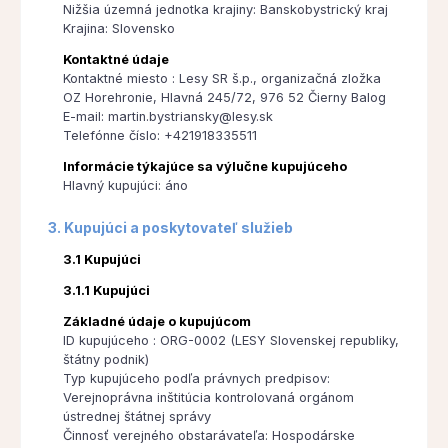
Nižšia územná jednotka krajiny: Banskobystrický kraj
Krajina: Slovensko
Kontaktné údaje
Kontaktné miesto : Lesy SR š.p., organizačná zložka
OZ Horehronie, Hlavná 245/72, 976 52 Čierny Balog
E-mail: martin.bystriansky@lesy.sk
Telefónne číslo: +421918335511
Informácie týkajúce sa výlučne kupujúceho
Hlavný kupujúci: áno
3. Kupujúci a poskytovateľ služieb
3.1 Kupujúci
3.1.1 Kupujúci
Základné údaje o kupujúcom
ID kupujúceho : ORG-0002 (LESY Slovenskej republiky,
štátny podnik)
Typ kupujúceho podľa právnych predpisov:
Verejnoprávna inštitúcia kontrolovaná orgánom
ústrednej štátnej správy
Činnosť verejného obstarávateľa: Hospodárske