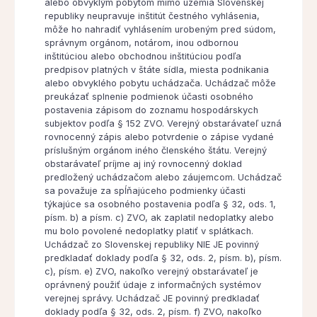
alebo obvyklým pobytom mimo územia Slovenskej
republiky neupravuje inštitút čestného vyhlásenia,
môže ho nahradiť vyhlásením urobeným pred súdom,
správnym orgánom, notárom, inou odbornou
inštitúciou alebo obchodnou inštitúciou podľa
predpisov platných v štáte sídla, miesta podnikania
alebo obvyklého pobytu uchádzača. Uchádzač môže
preukázať splnenie podmienok účasti osobného
postavenia zápisom do zoznamu hospodárskych
subjektov podľa § 152 ZVO. Verejný obstarávateľ uzná
rovnocenný zápis alebo potvrdenie o zápise vydané
príslušným orgánom iného členského štátu. Verejný
obstarávateľ príjme aj iný rovnocenný doklad
predložený uchádzačom alebo záujemcom. Uchádzač
sa považuje za spĺňajúceho podmienky účasti
týkajúce sa osobného postavenia podľa § 32, ods. 1,
písm. b) a písm. c) ZVO, ak zaplatil nedoplatky alebo
mu bolo povolené nedoplatky platiť v splátkach.
Uchádzač zo Slovenskej republiky NIE JE povinný
predkladať doklady podľa § 32, ods. 2, písm. b), písm.
c), písm. e) ZVO, nakoľko verejný obstarávateľ je
oprávnený použiť údaje z informačných systémov
verejnej správy. Uchádzač JE povinný predkladať
doklady podľa § 32, ods. 2, písm. f) ZVO, nakoľko