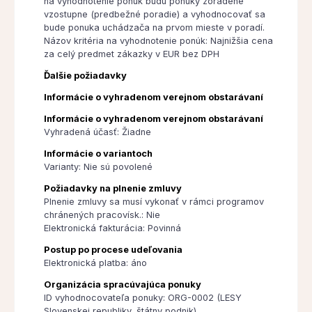
na vyhodnotenie ponúk budú ponuky zoradené
vzostupne (predbežné poradie) a vyhodnocovať sa
bude ponuka uchádzača na prvom mieste v poradí.
Názov kritéria na vyhodnotenie ponúk: Najnižšia cena
za celý predmet zákazky v EUR bez DPH
Ďalšie požiadavky
Informácie o vyhradenom verejnom obstarávaní
Informácie o vyhradenom verejnom obstarávaní
Vyhradená účasť: Žiadne
Informácie o variantoch
Varianty: Nie sú povolené
Požiadavky na plnenie zmluvy
Plnenie zmluvy sa musí vykonať v rámci programov
chránených pracovísk.: Nie
Elektronická fakturácia: Povinná
Postup po procese udeľovania
Elektronická platba: áno
Organizácia spracúvajúca ponuky
ID vyhodnocovateľa ponuky: ORG-0002 (LESY
Slovenskej republiky, štátny podnik)