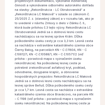
projektových dokumentácií, vykonanie inžinierskej
činnosti a vykonávanie odborného autorského dohľadu
na stavby: „Rekonštrukcia - LC Obrubovanská“ a
„Rekonštrukcia LC Maková“ v súlade so zákonom č.
25/2025 Z. z. (stavebný zákon) a v rozsahu tak, ako je
to uvedené v návrhu Zmluvy o dielo v článku č. II.,
ktorá bude prílohou č.3 tejto výzvy. Rekonštrukcia LC
Obrubovanská Jedná sa o dolinovú lesnú cestu
nachádzajúcu sa na lesnej správe Krám. Dĺžka
poškodeného úseku cesty je cca 3,3 km. Lesná cesta
sa nachádza v extraviláne katastrálneho územia obce
Čierny Balog, na parcelách KN – C č.11604, KN - C
č.10612/1, KN -C č.10588/1, KN – C č.10571/2 (viď
príloha – porastová mapa s vyznačením úseku
rekonštrukcie). Na poškodenej lesnej ceste je
potrebné zrekonštruovať asfaltový kryt, podklad,
odvodnenie, dosypanie krajníc, a obnovenie
hospodárskych prejazdov. Rekonštrukcia LC Maková
Jedná sa o dolinovú lesnú cestu nachádzajúcu sa na
lesnej správe Beňuš. Dĺžka poškodeného úseku cesty
je cca 1,7 km. Lesná cesta sa nachádza v extraviláne
katastrálneho územia obce Braväcovo, na parcele KN
– C 1198 (viď príloha – porastová mapa s vyznačením
úseku rekonštrukcie). Na poškodenej lesnej ceste je