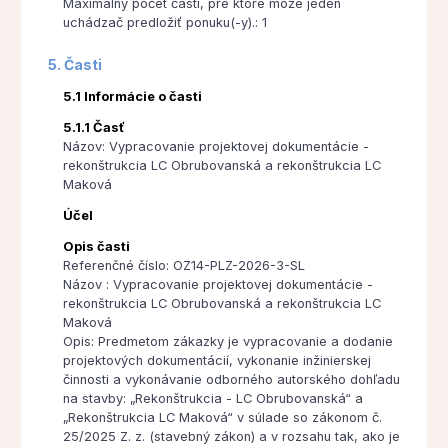
Maximálny počet častí, pre ktoré môže jeden
uchádzač predložiť ponuku(-y).: 1
5. Časti
5.1 Informácie o časti
5.1.1 Časť
Názov: Vypracovanie projektovej dokumentácie -
rekonštrukcia LC Obrubovanská a rekonštrukcia LC
Maková
Účel
Opis časti
Referenčné číslo: OZ14-PLZ-2026-3-SL
Názov : Vypracovanie projektovej dokumentácie -
rekonštrukcia LC Obrubovanská a rekonštrukcia LC
Maková
Opis: Predmetom zákazky je vypracovanie a dodanie
projektových dokumentácií, vykonanie inžinierskej
činnosti a vykonávanie odborného autorského dohľadu
na stavby: „Rekonštrukcia - LC Obrubovanská“ a
„Rekonštrukcia LC Maková“ v súlade so zákonom č.
25/2025 Z. z. (stavebný zákon) a v rozsahu tak, ako je