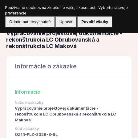
Používame cookies na zlepšenie vašej skúsenosti. Vyberte si svoje
Prihlásiť sa
preferencie.
Odmietnuť nevyhnutné
Upraviť
Povoliť všetky
Obstarávanie
Vypracovanie projektovej dokumentácie -
rekonštrukcia LC Obrubovanská a
rekonštrukcia LC Maková
Informácie o zákazke
Informácie
Názov zákazky:
Vypracovanie projektovej dokumentácie -
rekonštrukcia LC Obrubovanská a rekonštrukcia LC
Maková
Kód zákazky:
OZ14-PLZ-2026-3-SL