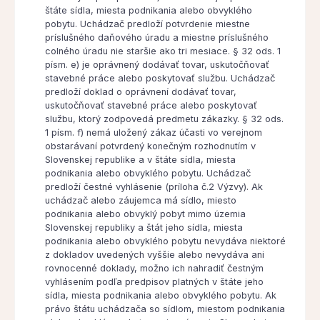
štáte sídla, miesta podnikania alebo obvyklého
pobytu. Uchádzač predloží potvrdenie miestne
príslušného daňového úradu a miestne príslušného
colného úradu nie staršie ako tri mesiace. § 32 ods. 1
písm. e) je oprávnený dodávať tovar, uskutočňovať
stavebné práce alebo poskytovať službu. Uchádzač
predloží doklad o oprávnení dodávať tovar,
uskutočňovať stavebné práce alebo poskytovať
službu, ktorý zodpovedá predmetu zákazky. § 32 ods.
1 písm. f) nemá uložený zákaz účasti vo verejnom
obstarávaní potvrdený konečným rozhodnutím v
Slovenskej republike a v štáte sídla, miesta
podnikania alebo obvyklého pobytu. Uchádzač
predloží čestné vyhlásenie (príloha č.2 Výzvy). Ak
uchádzač alebo záujemca má sídlo, miesto
podnikania alebo obvyklý pobyt mimo územia
Slovenskej republiky a štát jeho sídla, miesta
podnikania alebo obvyklého pobytu nevydáva niektoré
z dokladov uvedených vyššie alebo nevydáva ani
rovnocenné doklady, možno ich nahradiť čestným
vyhlásením podľa predpisov platných v štáte jeho
sídla, miesta podnikania alebo obvyklého pobytu. Ak
právo štátu uchádzača so sídlom, miestom podnikania