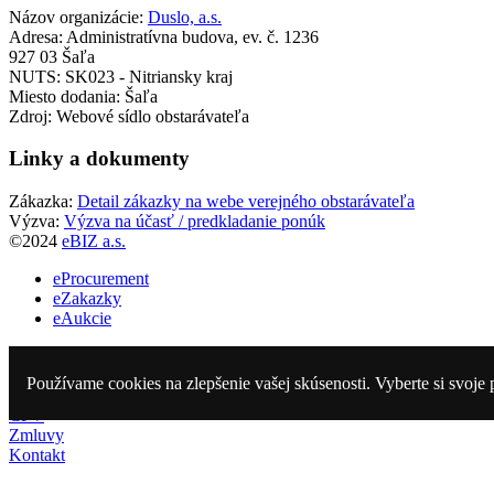
Názov organizácie:
Duslo, a.s.
Adresa:
Administratívna budova, ev. č. 1236
927 03 Šaľa
NUTS:
SK023 - Nitriansky kraj
Miesto dodania:
Šaľa
Zdroj:
Webové sídlo obstarávateľa
Linky a dokumenty
Zákazka:
Detail zákazky na webe verejného obstarávateľa
Výzva:
Výzva na účasť / predkladanie ponúk
©2024
eBIZ a.s.
eProcurement
eZakazky
eAukcie
Vyhlásené
Ukončené
Používame cookies na zlepšenie vašej skúsenosti. Vyberte si svoje 
Obstarávatelia
CPV
Zmluvy
Kontakt