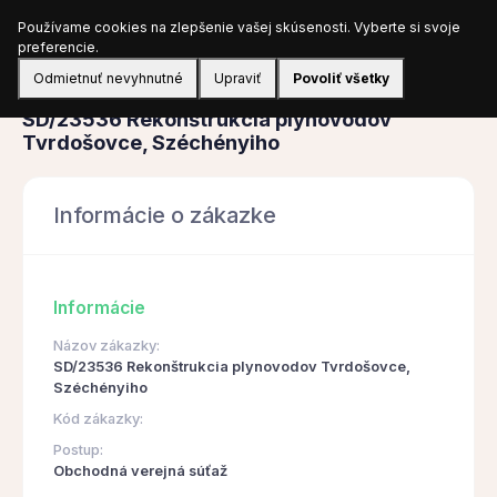
Používame cookies na zlepšenie vašej skúsenosti. Vyberte si svoje
Prihlásiť sa
preferencie.
Odmietnuť nevyhnutné
Upraviť
Povoliť všetky
Obstarávanie
SD/23536 Rekonštrukcia plynovodov
Tvrdošovce, Széchényiho
Informácie o zákazke
Informácie
Názov zákazky:
SD/23536 Rekonštrukcia plynovodov Tvrdošovce,
Széchényiho
Kód zákazky:
Postup:
Obchodná verejná súťaž