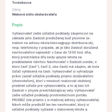
Tvrdošovce
Zdroj:
Webové sídlo obstarávateľa
Popis
Vyhlasovateľ zašle súťažné podklady záujemcovi na
základe jeho žiadosti predloženej buď písomne (e-
mailom na adresu nikola.liskova@spp-distribucia.sk),
resp. telefonicky v prípade, ak je táto žiadosť doručená
navrhovateľovi najneskôr v čase do 13:00 hod. dňa,
ktorý predchádza dňu kedy uplynie lehota na
predkladanie návrhov. Navrhovateľ v žiadosti uvedie, o
ktorú časť (časť 1, časť 2, obe časti) má záujem, ak bola
Súťaž vyhlásená na časti. Vyhlasovateľ si vyhradzuje
právo zaslať súťažné podklady priamo dodávateľom
(zhotoviteľom), ktorí v minulosti realizovali obdobný
predmet súťaže pre vyhlasovateľa, a to aj bez ich
žiadosti v zmysle predchádzajúcej vety. Vyhlasovateľ
zašle súťažné podklady prostredníctvom portálu
PROEBIZ (nie priamo z e-mailovej adresy vyhlasovateľa).
Návrh môže predložiť len ten navrhovateľ, ktorý si
súťažné podklady vyžiadal v stanovenej lehote a