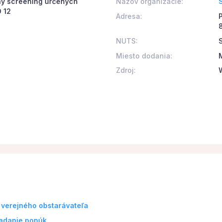
ný screening určených
Názov organizácie:
 12
Adresa:
NUTS:
Miesto dodania:
Zdroj:
 verejného obstarávateľa
ladanie ponúk