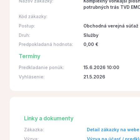
Názov zákazky:
Komplexný vonkajší ploš
potrubných trás TVD EMO
Kód zákazky:
Postup:
Obchodná verejná súťaž
Druh:
Služby
Predpokladaná hodnota:
0,00 €
Termíny
Predkladanie ponúk:
15.6.2026 10:00
Vyhlásenie:
21.5.2026
Linky a dokumenty
Zákazka:
Detail zákazky na webe
Výzva:
Výzva na účasť / predk