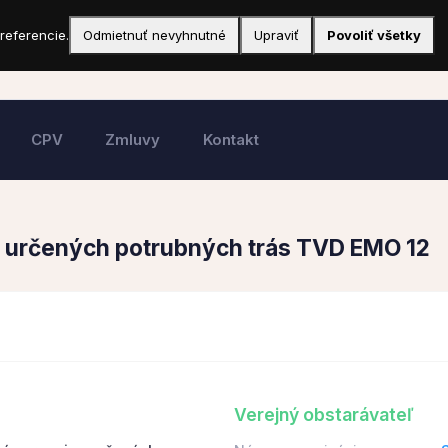
referencie.
Odmietnuť nevyhnutné
Upraviť
Povoliť všetky
CPV
Zmluvy
Kontakt
g určených potrubných trás TVD EMO 12
Verejný obstarávateľ