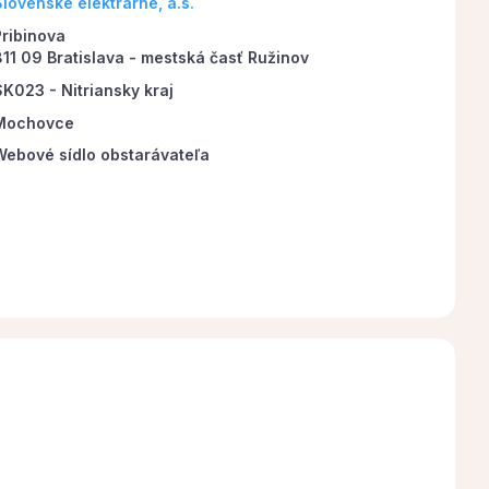
Slovenské elektrárne, a.s.
Pribinova
811 09 Bratislava - mestská časť Ružinov
SK023 - Nitriansky kraj
Mochovce
Webové sídlo obstarávateľa