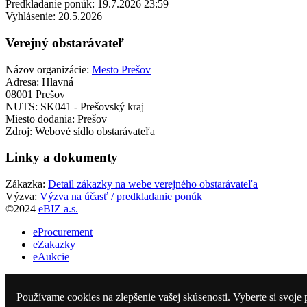
Predkladanie ponúk:
19.7.2026 23:59
Vyhlásenie:
20.5.2026
Verejný obstarávateľ
Názov organizácie:
Mesto Prešov
Adresa:
Hlavná
08001 Prešov
NUTS:
SK041 - Prešovský kraj
Miesto dodania:
Prešov
Zdroj:
Webové sídlo obstarávateľa
Linky a dokumenty
Zákazka:
Detail zákazky na webe verejného obstarávateľa
Výzva:
Výzva na účasť / predkladanie ponúk
©2024
eBIZ a.s.
eProcurement
eZakazky
eAukcie
Vyhlásené
Ukončené
Používame cookies na zlepšenie vašej skúsenosti. Vyberte si svoje 
Obstarávatelia