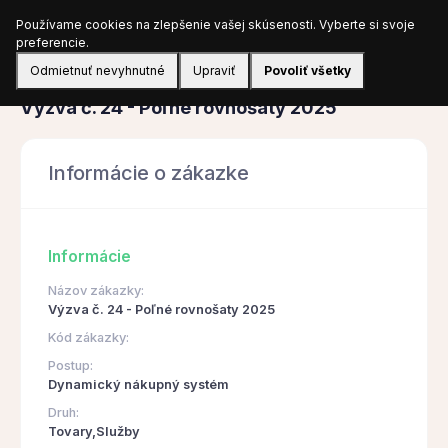
Používame cookies na zlepšenie vašej skúsenosti. Vyberte si svoje
Prihlásiť sa
preferencie.
Odmietnuť nevyhnutné
Upraviť
Povoliť všetky
Obstarávanie
Výzva č. 24 - Poľné rovnošaty 2025
Informácie o zákazke
Informácie
Názov zákazky:
Výzva č. 24 - Poľné rovnošaty 2025
Kód zákazky:
Postup:
Dynamický nákupný systém
Druh:
Tovary,Služby