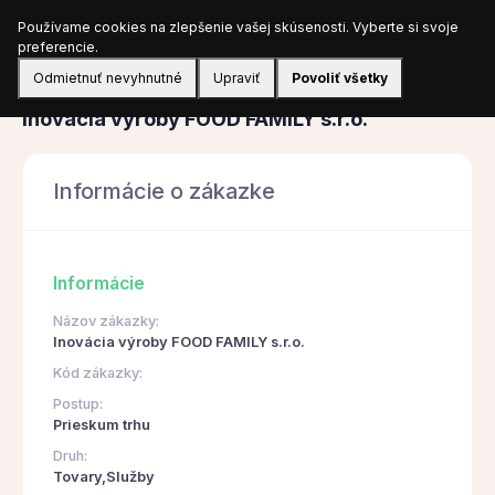
Používame cookies na zlepšenie vašej skúsenosti. Vyberte si svoje
Prihlásiť sa
preferencie.
Odmietnuť nevyhnutné
Upraviť
Povoliť všetky
Obstarávanie
Inovácia výroby FOOD FAMILY s.r.o.
Informácie o zákazke
Informácie
Názov zákazky:
Inovácia výroby FOOD FAMILY s.r.o.
Kód zákazky:
Postup:
Prieskum trhu
Druh:
Tovary,Služby