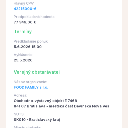
Hlavný CPV:
42215000-6
Predpokladaná hodnota:
77 346,00 €
Termíny
Predkladanie ponúk:
5.6.2026 15:00
Vyhlásenie:
25.5.2026
Verejný obstarávateľ
Názov organizácie:
FOOD FAMILY s.r.o.
Adresa:
Obchodno-výstavný objekt E 7468
841 07 Bratislava - mestská časť Devínska Nová Ves
NUTS:
SK010 - Bratislavský kraj
Miesto dodania: