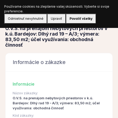
Používame cookies na zlepšenie vašej skúsenosti. Vyberte si svoje
Prihlásiť sa
preferencie.
Odmietnuť nevyhnutné
Upraviť
Povoliť všetky
Obstarávanie
O.V.S. na prenájom nebytových priestorov v
k.ú. Bardejov: Dlhý rad 19 – A/3; výmera:
83,50 m2; účel využívania: obchodná
činnosť
Informácie o zákazke
Informácie
Názov zákazky:
O.V.S. na prenájom nebytových priestorov v k.ú.
Bardejov: Dlhý rad 19 – A/3; výmera: 83,50 m2; účel
využívania: obchodná činnosť
Kód zákazky: