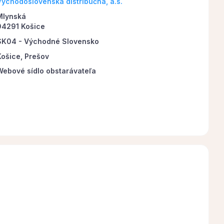
Východoslovenská distribučná, a.s.
Mlynská
04291 Košice
SK04 - Východné Slovensko
Košice, Prešov
Webové sídlo obstarávateľa