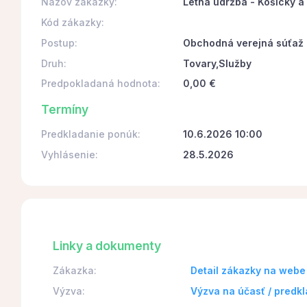
Názov zákazky:
Letná údržba - Košický a
Kód zákazky:
Postup:
Obchodná verejná súťaž
Druh:
Tovary,Služby
Predpokladaná hodnota:
0,00 €
Termíny
Predkladanie ponúk:
10.6.2026 10:00
Vyhlásenie:
28.5.2026
Linky a dokumenty
Zákazka:
Detail zákazky na webe
Výzva:
Výzva na účasť / predk