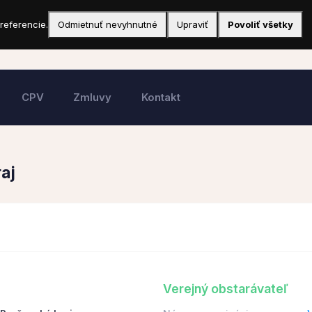
referencie.
Odmietnuť nevyhnutné
Upraviť
Povoliť všetky
CPV
Zmluvy
Kontakt
aj
Verejný obstarávateľ