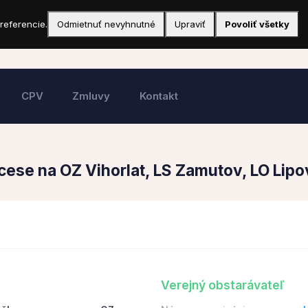
referencie.
Odmietnuť nevyhnutné
Upraviť
Povoliť všetky
CPV
Zmluvy
Kontakt
se na OZ Vihorlat, LS Zamutov, LO Lipo
Verejný obstarávateľ