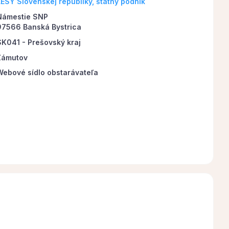
LESY Slovenskej republiky, štátny podnik
Námestie SNP
97566 Banská Bystrica
SK041 - Prešovský kraj
Zámutov
Webové sídlo obstarávateľa