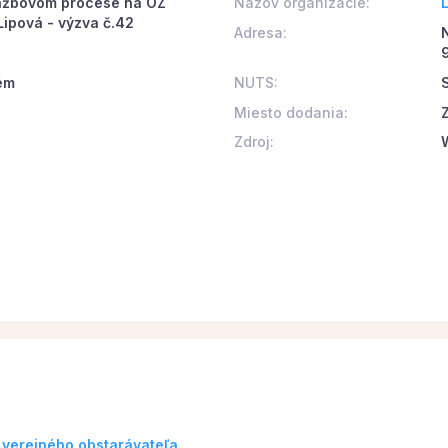
ťažbovom procese na OZ
Názov organizácie:
Lipová - výzva č.42
Adresa:
ém
NUTS:
Miesto dodania:
Zdroj:
 verejného obstarávateľa