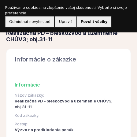
Používame cookies na zlepšenie vašej skúsenosti. Vyberte si svoje
Prihlásiť sa
preferencie.
Odmietnuť nevyhnutné
Upraviť
Povoliť všetky
Obstarávanie
Realizačná PD – bleskozvod a uzemnenie
CHÚV3; obj.31-11
Informácie o zákazke
Informácie
Názov zákazky:
Realizačná PD – bleskozvod a uzemnenie CHÚV3;
obj.31-11
Kód zákazky:
Postup:
Výzva na predkladanie ponúk