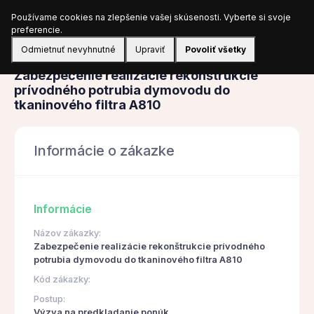
Používame cookies na zlepšenie vašej skúsenosti. Vyberte si svoje
Prihlásiť sa
preferencie.
Odmietnuť nevyhnutné
Upraviť
Povoliť všetky
Obstarávanie
Zabezpečenie realizácie rekonštrukcie
prívodného potrubia dymovodu do
tkaninového filtra A810
Informácie o zákazke
Informácie
Názov zákazky:
Zabezpečenie realizácie rekonštrukcie prívodného
potrubia dymovodu do tkaninového filtra A810
Kód zákazky:
Postup:
Výzva na predkladanie ponúk