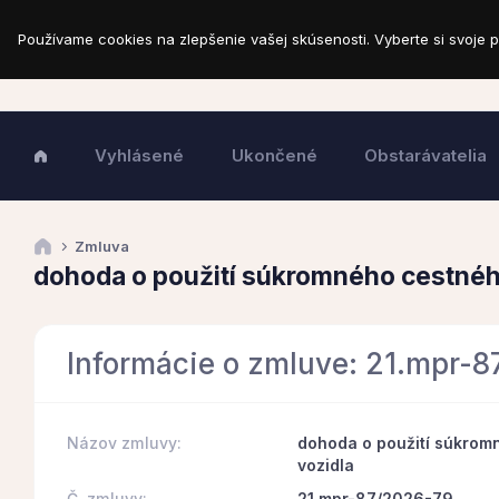
Používame cookies na zlepšenie vašej skúsenosti. Vyberte si svoje p
Vyhlásené
Ukončené
Obstarávatelia
Zmluva
dohoda o použití súkromného cestné
Informácie o zmluve: 21.mpr-
Názov zmluvy:
dohoda o použití súkro
vozidla
Č. zmluvy:
21.mpr-87/2026-79