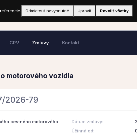
referencie.
Odmietnuť nevyhnutné
Upraviť
Povoliť všetky
CPV
Zmluvy
Kontakt
ho motorového vozidla
87/2026-79
mného cestného motorového
Dátum zmluvy:
Účinná od: